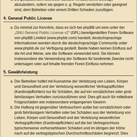
abzuändern, sofern sie gegen o. g. Regeln verstoßen oder geeignet
sind, dem Betreiber oder einem Dritten Schaden zuzufügen.
4. General Public License
Du nimmst zur Kenntnis, dass es sich bei phpBB um eine unter der
„
GNU General Public License v2
“ (GPL) bereitgestellten Foren-Software
von phpBB Limited (www.phpbb.com) handelt; deutschsprachige
Informationen werden durch die deutschsprachige Community unter
www.phpbb.de zur Verfügung gestellt. Beide haben keinen Einfluss auf
die Art und Weise, wie die Software verwendet wird. Sie können
insbesondere die Verwendung der Software für bestimmte Zwecke nicht
untersagen oder auf Inhalte fremder Foren Einfluss nehmen.
5. Gewährleistung
Der Betreiber haftet mit Ausnahme der Verletzung von Leben, Körper
und Gesundheit und der Verletzung wesentlicher Vertragspflichten
(Kardinalpflichten) nur für Schäden, die auf ein vorsätzliches oder grob
fahrlässiges Verhalten zurückzuführen sind. Dies gilt auch für mittelbare
Folgeschäden wie insbesondere entgangenen Gewinn.
Die Haftung ist gegenüber Verbrauchern außer bei vorsätzlichem oder
grob fahrlässigem Verhalten oder bei Schäden aus der Verletzung von
Leben, Körper und Gesundheit und der Verletzung wesentlicher
Vertragspflichten (Kardinalpflichten) auf die bei Vertragsschluss
typischerweise vorhersehbaren Schäden und im übrigen der Höhe
nach auf die vertragstypischen Durchschnittsschäden begrenzt. Dies