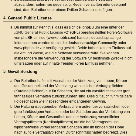
abzuändern, sofern sie gegen o. g. Regeln verstoßen oder geeignet
sind, dem Betreiber oder einem Dritten Schaden zuzufügen.
4. General Public License
Du nimmst zur Kenntnis, dass es sich bei phpBB um eine unter der
„
GNU General Public License v2
“ (GPL) bereitgestellten Foren-Software
von phpBB Limited (www.phpbb.com) handelt; deutschsprachige
Informationen werden durch die deutschsprachige Community unter
www.phpbb.de zur Verfügung gestellt. Beide haben keinen Einfluss auf
die Art und Weise, wie die Software verwendet wird. Sie können
insbesondere die Verwendung der Software für bestimmte Zwecke nicht
untersagen oder auf Inhalte fremder Foren Einfluss nehmen.
5. Gewährleistung
Der Betreiber haftet mit Ausnahme der Verletzung von Leben, Körper
und Gesundheit und der Verletzung wesentlicher Vertragspflichten
(Kardinalpflichten) nur für Schäden, die auf ein vorsätzliches oder grob
fahrlässiges Verhalten zurückzuführen sind. Dies gilt auch für mittelbare
Folgeschäden wie insbesondere entgangenen Gewinn.
Die Haftung ist gegenüber Verbrauchern außer bei vorsätzlichem oder
grob fahrlässigem Verhalten oder bei Schäden aus der Verletzung von
Leben, Körper und Gesundheit und der Verletzung wesentlicher
Vertragspflichten (Kardinalpflichten) auf die bei Vertragsschluss
typischerweise vorhersehbaren Schäden und im übrigen der Höhe
nach auf die vertragstypischen Durchschnittsschäden begrenzt. Dies