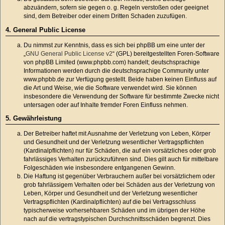
abzuändern, sofern sie gegen o. g. Regeln verstoßen oder geeignet
sind, dem Betreiber oder einem Dritten Schaden zuzufügen.
4. General Public License
Du nimmst zur Kenntnis, dass es sich bei phpBB um eine unter der
„
GNU General Public License v2
“ (GPL) bereitgestellten Foren-Software
von phpBB Limited (www.phpbb.com) handelt; deutschsprachige
Informationen werden durch die deutschsprachige Community unter
www.phpbb.de zur Verfügung gestellt. Beide haben keinen Einfluss auf
die Art und Weise, wie die Software verwendet wird. Sie können
insbesondere die Verwendung der Software für bestimmte Zwecke nicht
untersagen oder auf Inhalte fremder Foren Einfluss nehmen.
5. Gewährleistung
Der Betreiber haftet mit Ausnahme der Verletzung von Leben, Körper
und Gesundheit und der Verletzung wesentlicher Vertragspflichten
(Kardinalpflichten) nur für Schäden, die auf ein vorsätzliches oder grob
fahrlässiges Verhalten zurückzuführen sind. Dies gilt auch für mittelbare
Folgeschäden wie insbesondere entgangenen Gewinn.
Die Haftung ist gegenüber Verbrauchern außer bei vorsätzlichem oder
grob fahrlässigem Verhalten oder bei Schäden aus der Verletzung von
Leben, Körper und Gesundheit und der Verletzung wesentlicher
Vertragspflichten (Kardinalpflichten) auf die bei Vertragsschluss
typischerweise vorhersehbaren Schäden und im übrigen der Höhe
nach auf die vertragstypischen Durchschnittsschäden begrenzt. Dies