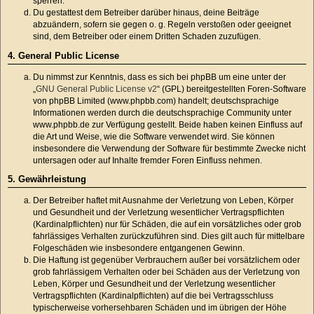
sperren.
Du gestattest dem Betreiber darüber hinaus, deine Beiträge
abzuändern, sofern sie gegen o. g. Regeln verstoßen oder geeignet
sind, dem Betreiber oder einem Dritten Schaden zuzufügen.
4. General Public License
Du nimmst zur Kenntnis, dass es sich bei phpBB um eine unter der
„
GNU General Public License v2
“ (GPL) bereitgestellten Foren-Software
von phpBB Limited (www.phpbb.com) handelt; deutschsprachige
Informationen werden durch die deutschsprachige Community unter
www.phpbb.de zur Verfügung gestellt. Beide haben keinen Einfluss auf
die Art und Weise, wie die Software verwendet wird. Sie können
insbesondere die Verwendung der Software für bestimmte Zwecke nicht
untersagen oder auf Inhalte fremder Foren Einfluss nehmen.
5. Gewährleistung
Der Betreiber haftet mit Ausnahme der Verletzung von Leben, Körper
und Gesundheit und der Verletzung wesentlicher Vertragspflichten
(Kardinalpflichten) nur für Schäden, die auf ein vorsätzliches oder grob
fahrlässiges Verhalten zurückzuführen sind. Dies gilt auch für mittelbare
Folgeschäden wie insbesondere entgangenen Gewinn.
Die Haftung ist gegenüber Verbrauchern außer bei vorsätzlichem oder
grob fahrlässigem Verhalten oder bei Schäden aus der Verletzung von
Leben, Körper und Gesundheit und der Verletzung wesentlicher
Vertragspflichten (Kardinalpflichten) auf die bei Vertragsschluss
typischerweise vorhersehbaren Schäden und im übrigen der Höhe