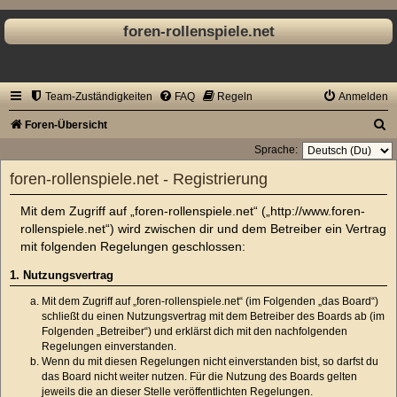
foren-rollenspiele.net
Team-Zuständigkeiten
FAQ
Regeln
Anmelden
S
Foren-Übersicht
u
Sprache:
c
foren-rollenspiele.net - Registrierung
h
Mit dem Zugriff auf „foren-rollenspiele.net“ („http://www.foren-
e
rollenspiele.net“) wird zwischen dir und dem Betreiber ein Vertrag
mit folgenden Regelungen geschlossen:
1. Nutzungsvertrag
Mit dem Zugriff auf „foren-rollenspiele.net“ (im Folgenden „das Board“)
schließt du einen Nutzungsvertrag mit dem Betreiber des Boards ab (im
Folgenden „Betreiber“) und erklärst dich mit den nachfolgenden
Regelungen einverstanden.
Wenn du mit diesen Regelungen nicht einverstanden bist, so darfst du
das Board nicht weiter nutzen. Für die Nutzung des Boards gelten
jeweils die an dieser Stelle veröffentlichten Regelungen.