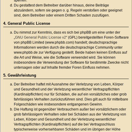
sperren.
Du gestattest dem Betreiber darüber hinaus, deine Beiträge
abzuändern, sofern sie gegen o. g. Regeln verstoßen oder geeignet
sind, dem Betreiber oder einem Dritten Schaden zuzufügen.
4. General Public License
Du nimmst zur Kenntnis, dass es sich bei phpBB um eine unter der
„
GNU General Public License v2
“ (GPL) bereitgestellten Foren-Software
von phpBB Limited (www.phpbb.com) handelt; deutschsprachige
Informationen werden durch die deutschsprachige Community unter
www.phpbb.de zur Verfügung gestellt. Beide haben keinen Einfluss auf
die Art und Weise, wie die Software verwendet wird. Sie können
insbesondere die Verwendung der Software für bestimmte Zwecke nicht
untersagen oder auf Inhalte fremder Foren Einfluss nehmen.
5. Gewährleistung
Der Betreiber haftet mit Ausnahme der Verletzung von Leben, Körper
und Gesundheit und der Verletzung wesentlicher Vertragspflichten
(Kardinalpflichten) nur für Schäden, die auf ein vorsätzliches oder grob
fahrlässiges Verhalten zurückzuführen sind. Dies gilt auch für mittelbare
Folgeschäden wie insbesondere entgangenen Gewinn.
Die Haftung ist gegenüber Verbrauchern außer bei vorsätzlichem oder
grob fahrlässigem Verhalten oder bei Schäden aus der Verletzung von
Leben, Körper und Gesundheit und der Verletzung wesentlicher
Vertragspflichten (Kardinalpflichten) auf die bei Vertragsschluss
typischerweise vorhersehbaren Schäden und im übrigen der Höhe