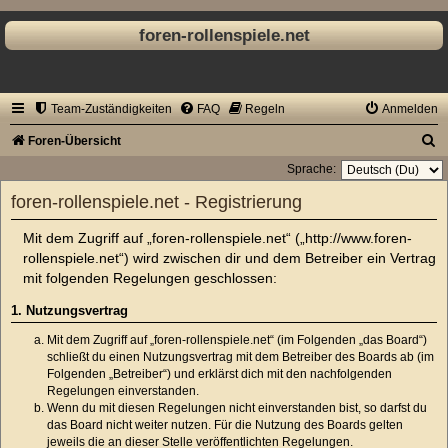
foren-rollenspiele.net
Team-Zuständigkeiten
FAQ
Regeln
Anmelden
S
Foren-Übersicht
u
Sprache:
c
foren-rollenspiele.net - Registrierung
h
Mit dem Zugriff auf „foren-rollenspiele.net“ („http://www.foren-
e
rollenspiele.net“) wird zwischen dir und dem Betreiber ein Vertrag
mit folgenden Regelungen geschlossen:
1. Nutzungsvertrag
Mit dem Zugriff auf „foren-rollenspiele.net“ (im Folgenden „das Board“)
schließt du einen Nutzungsvertrag mit dem Betreiber des Boards ab (im
Folgenden „Betreiber“) und erklärst dich mit den nachfolgenden
Regelungen einverstanden.
Wenn du mit diesen Regelungen nicht einverstanden bist, so darfst du
das Board nicht weiter nutzen. Für die Nutzung des Boards gelten
jeweils die an dieser Stelle veröffentlichten Regelungen.