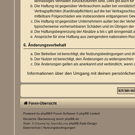
fahrlässiges Verhalten zurückzuführen sind. Dies gilt auch 
Die Haftung ist gegenüber Verbrauchern außer bei vorsätzli
Vertragspflichten (Kardinalpflichten) auf die bei Vertragssc
mittelbare Folgeschäden wie insbesondere entgangenen Ge
Die Haftung ist gegenüber Unternehmern außer bei der Verlet
typischerweise vorhersehbaren Schäden und im Übrigen der H
Die Haftungsbegrenzung der Absätze a bis c gilt sinngemäß a
Ansprüche für eine Haftung aus zwingendem nationalem Rech
6. Änderungsvorbehalt
Der Betreiber ist berechtigt, die Nutzungsbedingungen und d
Der Nutzer ist berechtigt, den Änderungen zu widersprechen.
Die Änderungen gelten als anerkannt und verbindlich, wenn
Informationen über den Umgang mit deinen persönlichen
Foren-Übersicht
Powered by
phpBB
® Forum Software © phpBB Limited
Deutsche Übersetzung durch
phpBB.de
Style: X-Creamy by Joyce&Luna
phpBB-Style-Design
Datenschutz
|
Nutzungsbedingungen