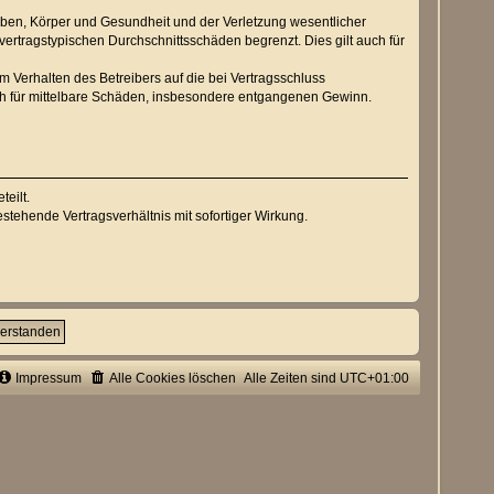
eben, Körper und Gesundheit und der Verletzung wesentlicher
vertragstypischen Durchschnittsschäden begrenzt. Dies gilt auch für
 Verhalten des Betreibers auf die bei Vertragsschluss
ch für mittelbare Schäden, insbesondere entgangenen Gewinn.
eilt.
tehende Vertragsverhältnis mit sofortiger Wirkung.
Impressum
Alle Cookies löschen
Alle Zeiten sind
UTC+01:00