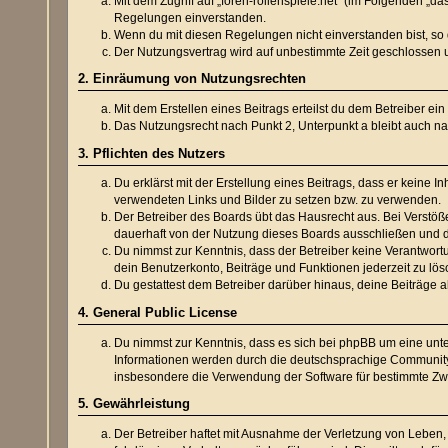
Mit dem Zugriff auf „foren-rollenspiele.net“ (im Folgenden „
Regelungen einverstanden.
Wenn du mit diesen Regelungen nicht einverstanden bist, so d
Der Nutzungsvertrag wird auf unbestimmte Zeit geschlossen u
2. Einräumung von Nutzungsrechten
Mit dem Erstellen eines Beitrags erteilst du dem Betreiber e
Das Nutzungsrecht nach Punkt 2, Unterpunkt a bleibt auch 
3. Pflichten des Nutzers
Du erklärst mit der Erstellung eines Beitrags, dass er keine I
verwendeten Links und Bilder zu setzen bzw. zu verwenden.
Der Betreiber des Boards übt das Hausrecht aus. Bei Verstö
dauerhaft von der Nutzung dieses Boards ausschließen und di
Du nimmst zur Kenntnis, dass der Betreiber keine Verantwortun
dein Benutzerkonto, Beiträge und Funktionen jederzeit zu lös
Du gestattest dem Betreiber darüber hinaus, deine Beiträge 
4. General Public License
Du nimmst zur Kenntnis, dass es sich bei phpBB um eine unte
Informationen werden durch die deutschsprachige Community 
insbesondere die Verwendung der Software für bestimmte Zwe
5. Gewährleistung
Der Betreiber haftet mit Ausnahme der Verletzung von Leben, 