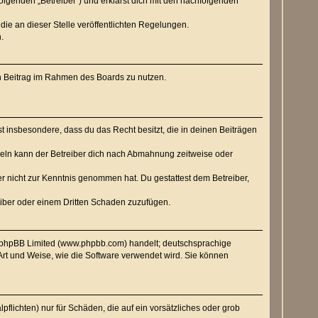
Folgenden „Betreiber“) und erklärst dich mit den nachfolgenden
die an dieser Stelle veröffentlichten Regelungen.
.
nen Beitrag im Rahmen des Boards zu nutzen.
rst insbesondere, dass du das Recht besitzt, die in deinen Beiträgen
geln kann der Betreiber dich nach Abmahnung zeitweise oder
e er nicht zur Kenntnis genommen hat. Du gestattest dem Betreiber,
eiber oder einem Dritten Schaden zuzufügen.
n phpBB Limited (www.phpbb.com) handelt; deutschsprachige
rt und Weise, wie die Software verwendet wird. Sie können
flichten) nur für Schäden, die auf ein vorsätzliches oder grob