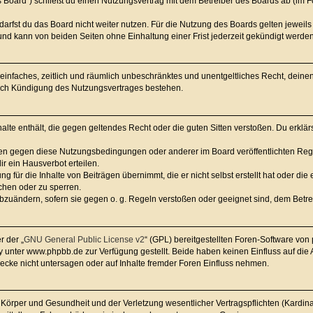
das Board“) schließt du einen Nutzungsvertrag mit dem Betreiber des Boards ab (im 
arfst du das Board nicht weiter nutzen. Für die Nutzung des Boards gelten jeweils 
nd kann von beiden Seiten ohne Einhaltung einer Frist jederzeit gekündigt werden
in einfaches, zeitlich und räumlich unbeschränktes und unentgeltliches Recht, dei
nach Kündigung des Nutzungsvertrages bestehen.
nhalte enthält, die gegen geltendes Recht oder die guten Sitten verstoßen. Du erklä
ßen gegen diese Nutzungsbedingungen oder anderer im Board veröffentlichten Re
r ein Hausverbot erteilen.
g für die Inhalte von Beiträgen übernimmt, die er nicht selbst erstellt hat oder di
chen oder zu sperren.
abzuändern, sofern sie gegen o. g. Regeln verstoßen oder geeignet sind, dem Betr
r der „
GNU General Public License v2
“ (GPL) bereitgestellten Foren-Software vo
unter www.phpbb.de zur Verfügung gestellt. Beide haben keinen Einfluss auf die A
cke nicht untersagen oder auf Inhalte fremder Foren Einfluss nehmen.
Körper und Gesundheit und der Verletzung wesentlicher Vertragspflichten (Kardinalp