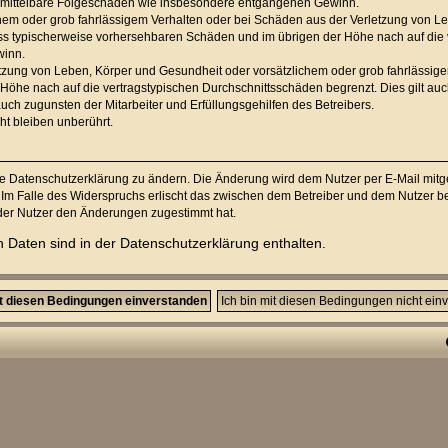
für mittelbare Folgeschäden wie insbesondere entgangenen Gewinn.
chem oder grob fahrlässigem Verhalten oder bei Schäden aus der Verletzung von L
hluss typischerweise vorhersehbaren Schäden und im übrigen der Höhe nach auf die 
winn.
zung von Leben, Körper und Gesundheit oder vorsätzlichem oder grob fahrlässigem
öhe nach auf die vertragstypischen Durchschnittsschäden begrenzt. Dies gilt au
uch zugunsten der Mitarbeiter und Erfüllungsgehilfen des Betreibers.
t bleiben unberührt.
ie Datenschutzerklärung zu ändern. Die Änderung wird dem Nutzer per E-Mail mitget
 Im Falle des Widerspruchs erlischt das zwischen dem Betreiber und dem Nutzer bes
 der Nutzer den Änderungen zugestimmt hat.
 Daten sind in der Datenschutzerklärung enthalten.