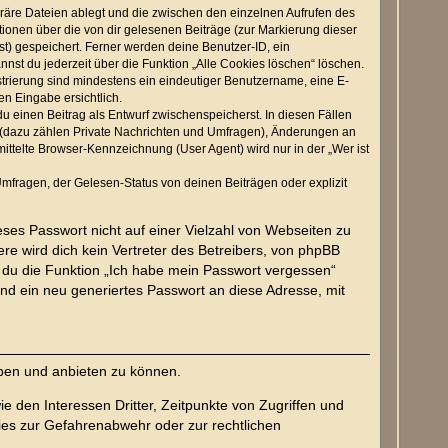
räre Dateien ablegt und die zwischen den einzelnen Aufrufen des
ationen über die von dir gelesenen Beiträge (zur Markierung dieser
t) gespeichert. Ferner werden deine Benutzer-ID, ein
nst du jederzeit über die Funktion „Alle Cookies löschen“ löschen.
strierung sind mindestens ein eindeutiger Benutzername, eine E-
en Eingabe ersichtlich.
du einen Beitrag als Entwurf zwischenspeicherst. In diesen Fällen
n (dazu zählen Private Nachrichten und Umfragen), Änderungen an
ttelte Browser-Kennzeichnung (User Agent) wird nur in der „Wer ist
mfragen, der Gelesen-Status von deinen Beiträgen oder explizit
eses Passwort nicht auf einer Vielzahl von Webseiten zu
e wird dich kein Vertreter des Betreibers, von phpBB
t du die Funktion „Ich habe mein Passwort vergessen“
d ein neu generiertes Passwort an diese Adresse, mit
iben und anbieten zu können.
 den Interessen Dritter, Zeitpunkte von Zugriffen und
es zur Gefahrenabwehr oder zur rechtlichen