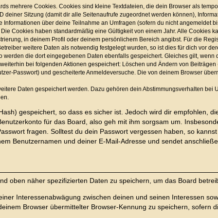
ds mehrere Cookies. Cookies sind kleine Textdateien, die dein Browser als tempo
 ID deiner Sitzung (damit dir alle Seitenaufrufe zugeordnet werden können), Inform
ie Informationen über deine Teilnahme an Umfragen (sofern du nicht angemeldet bis
 Die Cookies haben standardmäßig eine Gültigkeit von einem Jahr. Alle Cookies kan
trierung, in deinem Profil oder deinem persönlichem Bereich angibst. Für die Regi
eiber weitere Daten als notwendig festgelegt wurden, so ist dies für dich vor der
 so werden die dort eingegebenen Daten ebenfalls gespeichert. Gleiches gilt, wenn 
d weiterhin bei folgenden Aktionen gespeichert: Löschen und Ändern von Beiträge
nutzer-Passwort) und gescheiterte Anmeldeversuche. Die von deinem Browser übermi
 weitere Daten gespeichert werden. Dazu gehören dein Abstimmungsverhalten bei U
nen.
ash) gespeichert, so dass es sicher ist. Jedoch wird dir empfohlen, di
enutzerkonto für das Board, also geh mit ihm sorgsam um. Insbesonder
 Passwort fragen. Solltest du dein Passwort vergessen haben, so kanns
nem Benutzernamen und deiner E-Mail-Adresse und sendet anschließen
und oben näher spezifizierten Daten zu speichern, um das Board betre
 einer Interessenabwägung zwischen deinen und seinen Interessen sowie
einem Browser übermittelter Browser-Kennung zu speichern, sofern di