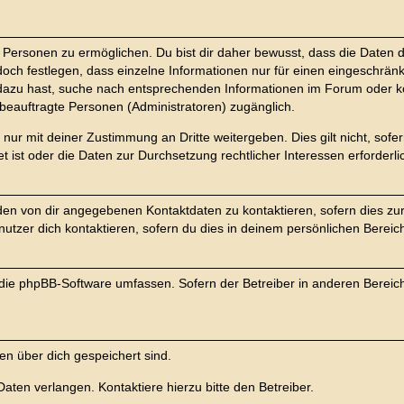
ersonen zu ermöglichen. Du bist dir daher bewusst, dass die Daten dein
doch festlegen, dass einzelne Informationen nur für einen eingeschränkt
 dazu hast, suche nach entsprechenden Informationen im Forum oder ko
m beauftragte Personen (Administratoren) zugänglich.
nur mit deiner Zustimmung an Dritte weitergeben. Dies gilt nicht, sof
t ist oder die Daten zur Durchsetzung rechtlicher Interessen erforderli
 den von dir angegebenen Kontaktdaten zu kontaktieren, sofern dies zu
nutzer dich kontaktieren, sofern du dies in deinem persönlichen Bereich
ie die phpBB-Software umfassen. Sofern der Betreiber in anderen Bere
ten über dich gespeichert sind.
aten verlangen. Kontaktiere hierzu bitte den Betreiber.