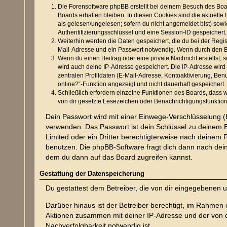
Die Forensoftware phpBB erstellt bei deinem Besuch des Boar
Boards erhalten bleiben. In diesen Cookies sind die aktuelle
als gelesen/ungelesen; sofern du nicht angemeldet bist) sow
Authentifizierungsschlüssel und eine Session-ID gespeichert.
Weiterhin werden die Daten gespeichert, die du bei der Regis
Mail-Adresse und ein Passwort notwendig. Wenn durch den Betr
Wenn du einen Beitrag oder eine private Nachricht erstellst,
wird auch deine IP-Adresse gespeichert. Die IP-Adresse wir
zentralen Profildaten (E-Mail-Adresse, Kontoaktivierung, Be
online?“-Funktion angezeigt und nicht dauerhaft gespeichert.
Schließlich erfordern einzelne Funktionen des Boards, dass
von dir gesetzte Lesezeichen oder Benachrichtigungsfunktio
Dein Passwort wird mit einer Einwege-Verschlüsselung (H
verwenden. Das Passwort ist dein Schlüssel zu deinem B
Limited oder ein Dritter berechtigterweise nach deinem
benutzen. Die phpBB-Software fragt dich dann nach dei
dem du dann auf das Board zugreifen kannst.
Gestattung der Datenspeicherung
Du gestattest dem Betreiber, die von dir eingegebenen 
Darüber hinaus ist der Betreiber berechtigt, im Rahmen
Aktionen zusammen mit deiner IP-Adresse und der von d
Nachverfolgbarkeit notwendig ist.