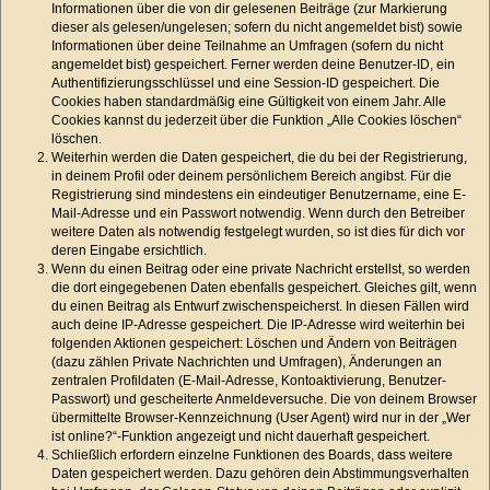
Informationen über die von dir gelesenen Beiträge (zur Markierung
dieser als gelesen/ungelesen; sofern du nicht angemeldet bist) sowie
Informationen über deine Teilnahme an Umfragen (sofern du nicht
angemeldet bist) gespeichert. Ferner werden deine Benutzer-ID, ein
Authentifizierungsschlüssel und eine Session-ID gespeichert. Die
Cookies haben standardmäßig eine Gültigkeit von einem Jahr. Alle
Cookies kannst du jederzeit über die Funktion „Alle Cookies löschen“
löschen.
Weiterhin werden die Daten gespeichert, die du bei der Registrierung,
in deinem Profil oder deinem persönlichem Bereich angibst. Für die
Registrierung sind mindestens ein eindeutiger Benutzername, eine E-
Mail-Adresse und ein Passwort notwendig. Wenn durch den Betreiber
weitere Daten als notwendig festgelegt wurden, so ist dies für dich vor
deren Eingabe ersichtlich.
Wenn du einen Beitrag oder eine private Nachricht erstellst, so werden
die dort eingegebenen Daten ebenfalls gespeichert. Gleiches gilt, wenn
du einen Beitrag als Entwurf zwischenspeicherst. In diesen Fällen wird
auch deine IP-Adresse gespeichert. Die IP-Adresse wird weiterhin bei
folgenden Aktionen gespeichert: Löschen und Ändern von Beiträgen
(dazu zählen Private Nachrichten und Umfragen), Änderungen an
zentralen Profildaten (E-Mail-Adresse, Kontoaktivierung, Benutzer-
Passwort) und gescheiterte Anmeldeversuche. Die von deinem Browser
übermittelte Browser-Kennzeichnung (User Agent) wird nur in der „Wer
ist online?“-Funktion angezeigt und nicht dauerhaft gespeichert.
Schließlich erfordern einzelne Funktionen des Boards, dass weitere
Daten gespeichert werden. Dazu gehören dein Abstimmungsverhalten