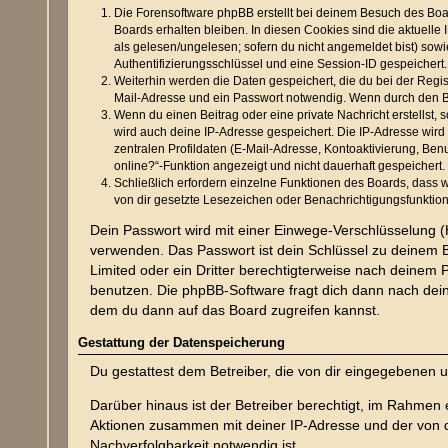
Die Forensoftware phpBB erstellt bei deinem Besuch des Boar
Boards erhalten bleiben. In diesen Cookies sind die aktuelle
als gelesen/ungelesen; sofern du nicht angemeldet bist) sow
Authentifizierungsschlüssel und eine Session-ID gespeichert.
Weiterhin werden die Daten gespeichert, die du bei der Regis
Mail-Adresse und ein Passwort notwendig. Wenn durch den Betr
Wenn du einen Beitrag oder eine private Nachricht erstellst,
wird auch deine IP-Adresse gespeichert. Die IP-Adresse wir
zentralen Profildaten (E-Mail-Adresse, Kontoaktivierung, Be
online?“-Funktion angezeigt und nicht dauerhaft gespeichert.
Schließlich erfordern einzelne Funktionen des Boards, dass
von dir gesetzte Lesezeichen oder Benachrichtigungsfunktio
Dein Passwort wird mit einer Einwege-Verschlüsselung (H
verwenden. Das Passwort ist dein Schlüssel zu deinem B
Limited oder ein Dritter berechtigterweise nach deinem
benutzen. Die phpBB-Software fragt dich dann nach dei
dem du dann auf das Board zugreifen kannst.
Gestattung der Datenspeicherung
Du gestattest dem Betreiber, die von dir eingegebenen 
Darüber hinaus ist der Betreiber berechtigt, im Rahmen
Aktionen zusammen mit deiner IP-Adresse und der von d
Nachverfolgbarkeit notwendig ist.