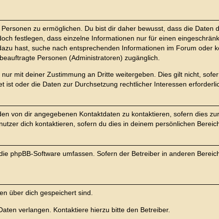
ersonen zu ermöglichen. Du bist dir daher bewusst, dass die Daten dein
doch festlegen, dass einzelne Informationen nur für einen eingeschränkt
 dazu hast, suche nach entsprechenden Informationen im Forum oder ko
m beauftragte Personen (Administratoren) zugänglich.
nur mit deiner Zustimmung an Dritte weitergeben. Dies gilt nicht, sof
t ist oder die Daten zur Durchsetzung rechtlicher Interessen erforderli
 den von dir angegebenen Kontaktdaten zu kontaktieren, sofern dies zu
nutzer dich kontaktieren, sofern du dies in deinem persönlichen Bereich
ie die phpBB-Software umfassen. Sofern der Betreiber in anderen Bere
ten über dich gespeichert sind.
aten verlangen. Kontaktiere hierzu bitte den Betreiber.