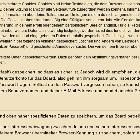
ds mehrere Cookies. Cookies sind kleine Textdateien, die dein Browser als tempo
 ID deiner Sitzung (damit dir alle Seitenaufrufe zugeordnet werden können), Inform
ie Informationen über deine Teilnahme an Umfragen (sofern du nicht angemeldet bis
 Die Cookies haben standardmäßig eine Gültigkeit von einem Jahr. Alle Cookies kan
trierung, in deinem Profil oder deinem persönlichem Bereich angibst. Für die Regi
eiber weitere Daten als notwendig festgelegt wurden, so ist dies für dich vor der
 so werden die dort eingegebenen Daten ebenfalls gespeichert. Gleiches gilt, wenn 
d weiterhin bei folgenden Aktionen gespeichert: Löschen und Ändern von Beiträge
nutzer-Passwort) und gescheiterte Anmeldeversuche. Die von deinem Browser übermi
 weitere Daten gespeichert werden. Dazu gehören dein Abstimmungsverhalten bei U
nen.
ash) gespeichert, so dass es sicher ist. Jedoch wird dir empfohlen, di
enutzerkonto für das Board, also geh mit ihm sorgsam um. Insbesonder
 Passwort fragen. Solltest du dein Passwort vergessen haben, so kanns
nem Benutzernamen und deiner E-Mail-Adresse und sendet anschließen
und oben näher spezifizierten Daten zu speichern, um das Board betre
 einer Interessenabwägung zwischen deinen und seinen Interessen sowie
einem Browser übermittelter Browser-Kennung zu speichern, sofern di