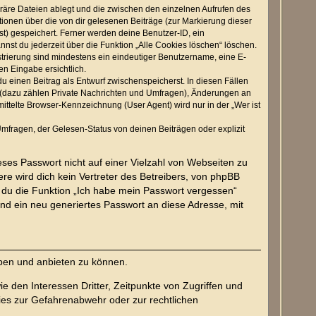
räre Dateien ablegt und die zwischen den einzelnen Aufrufen des
ationen über die von dir gelesenen Beiträge (zur Markierung dieser
t) gespeichert. Ferner werden deine Benutzer-ID, ein
nst du jederzeit über die Funktion „Alle Cookies löschen“ löschen.
strierung sind mindestens ein eindeutiger Benutzername, eine E-
en Eingabe ersichtlich.
du einen Beitrag als Entwurf zwischenspeicherst. In diesen Fällen
n (dazu zählen Private Nachrichten und Umfragen), Änderungen an
ttelte Browser-Kennzeichnung (User Agent) wird nur in der „Wer ist
mfragen, der Gelesen-Status von deinen Beiträgen oder explizit
eses Passwort nicht auf einer Vielzahl von Webseiten zu
e wird dich kein Vertreter des Betreibers, von phpBB
t du die Funktion „Ich habe mein Passwort vergessen“
d ein neu generiertes Passwort an diese Adresse, mit
iben und anbieten zu können.
 den Interessen Dritter, Zeitpunkte von Zugriffen und
es zur Gefahrenabwehr oder zur rechtlichen