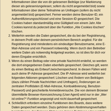
Informationen über die von dir gelesenen Beiträge (zur Markierung
dieser als gelesen/ungelesen; sofern du nicht angemeldet bist) sowie
Informationen über deine Teilnahme an Umfragen (sofern du nicht
angemeldet bist) gespeichert. Ferner werden deine Benutzer-ID, ein
Authentifizierungsschlüssel und eine Session-ID gespeichert. Die
Cookies haben standardmäßig eine Gültigkeit von einem Jahr. Alle
Cookies kannst du jederzeit über die Funktion „Alle Cookies löschen“
löschen.
Weiterhin werden die Daten gespeichert, die du bei der Registrierung,
in deinem Profil oder deinem persönlichem Bereich angibst. Für die
Registrierung sind mindestens ein eindeutiger Benutzername, eine E-
Mail-Adresse und ein Passwort notwendig. Wenn durch den Betreiber
weitere Daten als notwendig festgelegt wurden, so ist dies für dich vor
deren Eingabe ersichtlich.
Wenn du einen Beitrag oder eine private Nachricht erstellst, so werden
die dort eingegebenen Daten ebenfalls gespeichert. Gleiches gilt, wenn
du einen Beitrag als Entwurf zwischenspeicherst. In diesen Fällen wird
auch deine IP-Adresse gespeichert. Die IP-Adresse wird weiterhin bei
folgenden Aktionen gespeichert: Löschen und Ändern von Beiträgen
(dazu zählen Private Nachrichten und Umfragen), Änderungen an
zentralen Profildaten (E-Mail-Adresse, Kontoaktivierung, Benutzer-
Passwort) und gescheiterte Anmeldeversuche. Die von deinem Browser
übermittelte Browser-Kennzeichnung (User Agent) wird nur in der „Wer
ist online?“-Funktion angezeigt und nicht dauerhaft gespeichert.
Schließlich erfordern einzelne Funktionen des Boards, dass weitere
Daten gespeichert werden. Dazu gehören dein Abstimmungsverhalten