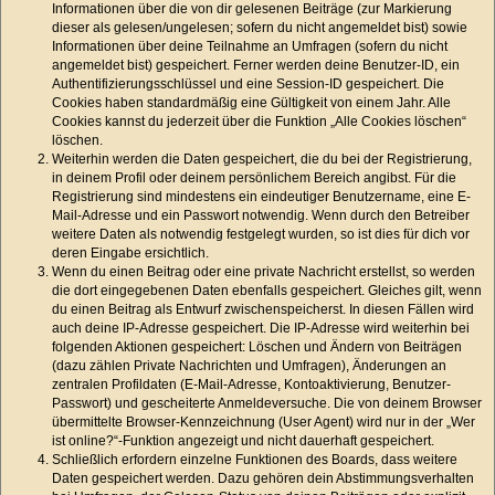
Informationen über die von dir gelesenen Beiträge (zur Markierung
dieser als gelesen/ungelesen; sofern du nicht angemeldet bist) sowie
Informationen über deine Teilnahme an Umfragen (sofern du nicht
angemeldet bist) gespeichert. Ferner werden deine Benutzer-ID, ein
Authentifizierungsschlüssel und eine Session-ID gespeichert. Die
Cookies haben standardmäßig eine Gültigkeit von einem Jahr. Alle
Cookies kannst du jederzeit über die Funktion „Alle Cookies löschen“
löschen.
Weiterhin werden die Daten gespeichert, die du bei der Registrierung,
in deinem Profil oder deinem persönlichem Bereich angibst. Für die
Registrierung sind mindestens ein eindeutiger Benutzername, eine E-
Mail-Adresse und ein Passwort notwendig. Wenn durch den Betreiber
weitere Daten als notwendig festgelegt wurden, so ist dies für dich vor
deren Eingabe ersichtlich.
Wenn du einen Beitrag oder eine private Nachricht erstellst, so werden
die dort eingegebenen Daten ebenfalls gespeichert. Gleiches gilt, wenn
du einen Beitrag als Entwurf zwischenspeicherst. In diesen Fällen wird
auch deine IP-Adresse gespeichert. Die IP-Adresse wird weiterhin bei
folgenden Aktionen gespeichert: Löschen und Ändern von Beiträgen
(dazu zählen Private Nachrichten und Umfragen), Änderungen an
zentralen Profildaten (E-Mail-Adresse, Kontoaktivierung, Benutzer-
Passwort) und gescheiterte Anmeldeversuche. Die von deinem Browser
übermittelte Browser-Kennzeichnung (User Agent) wird nur in der „Wer
ist online?“-Funktion angezeigt und nicht dauerhaft gespeichert.
Schließlich erfordern einzelne Funktionen des Boards, dass weitere
Daten gespeichert werden. Dazu gehören dein Abstimmungsverhalten