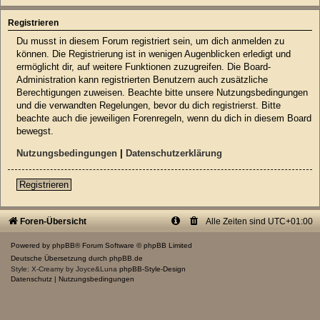
Registrieren
Du musst in diesem Forum registriert sein, um dich anmelden zu
können. Die Registrierung ist in wenigen Augenblicken erledigt und
ermöglicht dir, auf weitere Funktionen zuzugreifen. Die Board-
Administration kann registrierten Benutzern auch zusätzliche
Berechtigungen zuweisen. Beachte bitte unsere Nutzungsbedingungen
und die verwandten Regelungen, bevor du dich registrierst. Bitte
beachte auch die jeweiligen Forenregeln, wenn du dich in diesem Board
bewegst.
Nutzungsbedingungen
|
Datenschutzerklärung
Registrieren
Foren-Übersicht
Alle Zeiten sind
UTC+01:00
Powered by
phpBB
® Forum Software © phpBB Limited
Deutsche Übersetzung durch
phpBB.de
Style: X-Creamy by Joyce&Luna
phpBB-Style-Design
Datenschutz
|
Nutzungsbedingungen