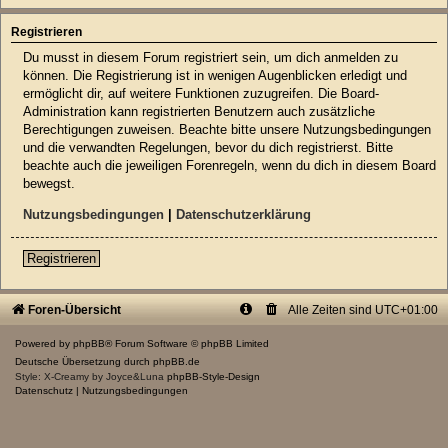
Registrieren
Du musst in diesem Forum registriert sein, um dich anmelden zu
können. Die Registrierung ist in wenigen Augenblicken erledigt und
ermöglicht dir, auf weitere Funktionen zuzugreifen. Die Board-
Administration kann registrierten Benutzern auch zusätzliche
Berechtigungen zuweisen. Beachte bitte unsere Nutzungsbedingungen
und die verwandten Regelungen, bevor du dich registrierst. Bitte
beachte auch die jeweiligen Forenregeln, wenn du dich in diesem Board
bewegst.
Nutzungsbedingungen
|
Datenschutzerklärung
Registrieren
Foren-Übersicht
Alle Zeiten sind
UTC+01:00
Powered by
phpBB
® Forum Software © phpBB Limited
Deutsche Übersetzung durch
phpBB.de
Style: X-Creamy by Joyce&Luna
phpBB-Style-Design
Datenschutz
|
Nutzungsbedingungen