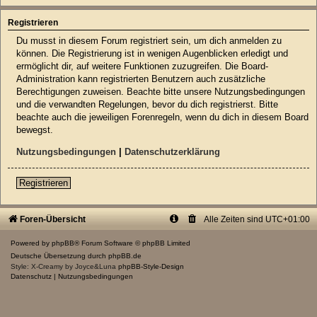
Registrieren
Du musst in diesem Forum registriert sein, um dich anmelden zu
können. Die Registrierung ist in wenigen Augenblicken erledigt und
ermöglicht dir, auf weitere Funktionen zuzugreifen. Die Board-
Administration kann registrierten Benutzern auch zusätzliche
Berechtigungen zuweisen. Beachte bitte unsere Nutzungsbedingungen
und die verwandten Regelungen, bevor du dich registrierst. Bitte
beachte auch die jeweiligen Forenregeln, wenn du dich in diesem Board
bewegst.
Nutzungsbedingungen
|
Datenschutzerklärung
Registrieren
Foren-Übersicht
Alle Zeiten sind
UTC+01:00
Powered by
phpBB
® Forum Software © phpBB Limited
Deutsche Übersetzung durch
phpBB.de
Style: X-Creamy by Joyce&Luna
phpBB-Style-Design
Datenschutz
|
Nutzungsbedingungen