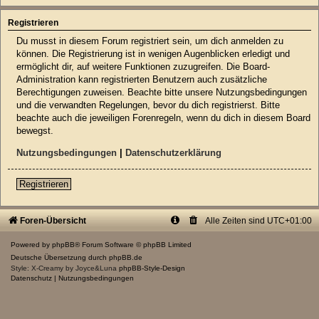
Registrieren
Du musst in diesem Forum registriert sein, um dich anmelden zu
können. Die Registrierung ist in wenigen Augenblicken erledigt und
ermöglicht dir, auf weitere Funktionen zuzugreifen. Die Board-
Administration kann registrierten Benutzern auch zusätzliche
Berechtigungen zuweisen. Beachte bitte unsere Nutzungsbedingungen
und die verwandten Regelungen, bevor du dich registrierst. Bitte
beachte auch die jeweiligen Forenregeln, wenn du dich in diesem Board
bewegst.
Nutzungsbedingungen
|
Datenschutzerklärung
Registrieren
Foren-Übersicht
Alle Zeiten sind
UTC+01:00
Powered by
phpBB
® Forum Software © phpBB Limited
Deutsche Übersetzung durch
phpBB.de
Style: X-Creamy by Joyce&Luna
phpBB-Style-Design
Datenschutz
|
Nutzungsbedingungen