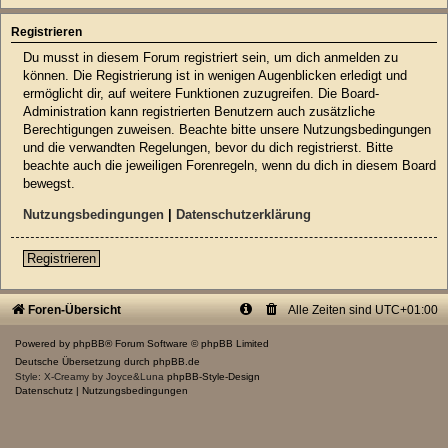
Registrieren
Du musst in diesem Forum registriert sein, um dich anmelden zu
können. Die Registrierung ist in wenigen Augenblicken erledigt und
ermöglicht dir, auf weitere Funktionen zuzugreifen. Die Board-
Administration kann registrierten Benutzern auch zusätzliche
Berechtigungen zuweisen. Beachte bitte unsere Nutzungsbedingungen
und die verwandten Regelungen, bevor du dich registrierst. Bitte
beachte auch die jeweiligen Forenregeln, wenn du dich in diesem Board
bewegst.
Nutzungsbedingungen
|
Datenschutzerklärung
Registrieren
Foren-Übersicht
Alle Zeiten sind
UTC+01:00
Powered by
phpBB
® Forum Software © phpBB Limited
Deutsche Übersetzung durch
phpBB.de
Style: X-Creamy by Joyce&Luna
phpBB-Style-Design
Datenschutz
|
Nutzungsbedingungen