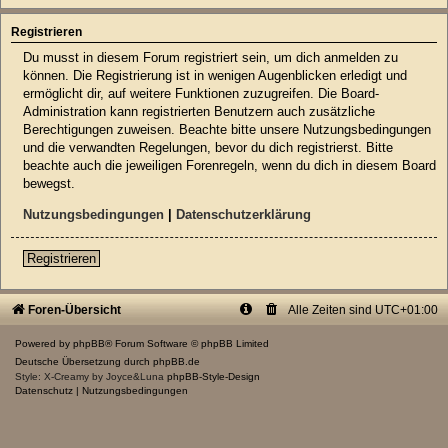
Registrieren
Du musst in diesem Forum registriert sein, um dich anmelden zu
können. Die Registrierung ist in wenigen Augenblicken erledigt und
ermöglicht dir, auf weitere Funktionen zuzugreifen. Die Board-
Administration kann registrierten Benutzern auch zusätzliche
Berechtigungen zuweisen. Beachte bitte unsere Nutzungsbedingungen
und die verwandten Regelungen, bevor du dich registrierst. Bitte
beachte auch die jeweiligen Forenregeln, wenn du dich in diesem Board
bewegst.
Nutzungsbedingungen
|
Datenschutzerklärung
Registrieren
Foren-Übersicht
Alle Zeiten sind
UTC+01:00
Powered by
phpBB
® Forum Software © phpBB Limited
Deutsche Übersetzung durch
phpBB.de
Style: X-Creamy by Joyce&Luna
phpBB-Style-Design
Datenschutz
|
Nutzungsbedingungen