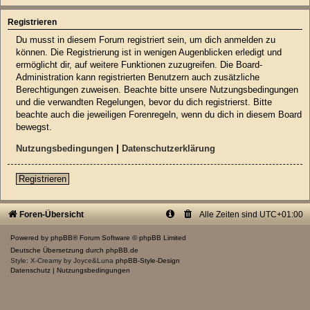
Registrieren
Du musst in diesem Forum registriert sein, um dich anmelden zu
können. Die Registrierung ist in wenigen Augenblicken erledigt und
ermöglicht dir, auf weitere Funktionen zuzugreifen. Die Board-
Administration kann registrierten Benutzern auch zusätzliche
Berechtigungen zuweisen. Beachte bitte unsere Nutzungsbedingungen
und die verwandten Regelungen, bevor du dich registrierst. Bitte
beachte auch die jeweiligen Forenregeln, wenn du dich in diesem Board
bewegst.
Nutzungsbedingungen
|
Datenschutzerklärung
Registrieren
Foren-Übersicht
Alle Zeiten sind
UTC+01:00
Powered by
phpBB
® Forum Software © phpBB Limited
Deutsche Übersetzung durch
phpBB.de
Style: X-Creamy by Joyce&Luna
phpBB-Style-Design
Datenschutz
|
Nutzungsbedingungen