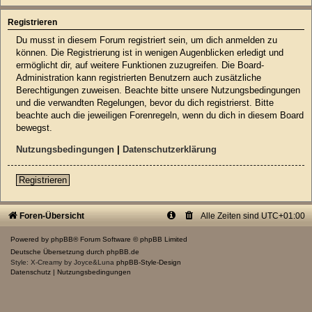
Registrieren
Du musst in diesem Forum registriert sein, um dich anmelden zu
können. Die Registrierung ist in wenigen Augenblicken erledigt und
ermöglicht dir, auf weitere Funktionen zuzugreifen. Die Board-
Administration kann registrierten Benutzern auch zusätzliche
Berechtigungen zuweisen. Beachte bitte unsere Nutzungsbedingungen
und die verwandten Regelungen, bevor du dich registrierst. Bitte
beachte auch die jeweiligen Forenregeln, wenn du dich in diesem Board
bewegst.
Nutzungsbedingungen
|
Datenschutzerklärung
Registrieren
Foren-Übersicht
Alle Zeiten sind
UTC+01:00
Powered by
phpBB
® Forum Software © phpBB Limited
Deutsche Übersetzung durch
phpBB.de
Style: X-Creamy by Joyce&Luna
phpBB-Style-Design
Datenschutz
|
Nutzungsbedingungen