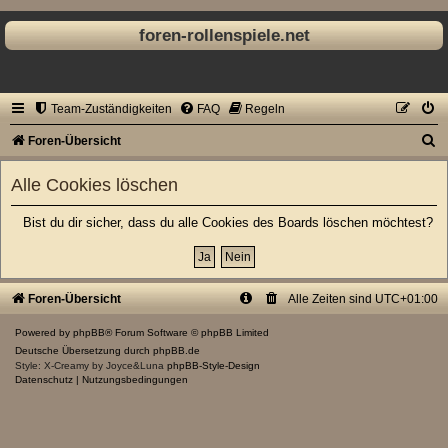
foren-rollenspiele.net
Team-Zuständigkeiten
FAQ
Regeln
S
Foren-Übersicht
u
Alle Cookies löschen
c
h
Bist du dir sicher, dass du alle Cookies des Boards löschen möchtest?
e
Foren-Übersicht
Alle Zeiten sind
UTC+01:00
Powered by
phpBB
® Forum Software © phpBB Limited
Deutsche Übersetzung durch
phpBB.de
Style: X-Creamy by Joyce&Luna
phpBB-Style-Design
Datenschutz
|
Nutzungsbedingungen