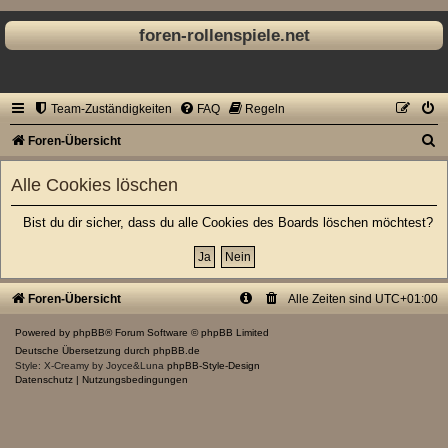
foren-rollenspiele.net
Team-Zuständigkeiten
FAQ
Regeln
S
Foren-Übersicht
u
Alle Cookies löschen
c
h
Bist du dir sicher, dass du alle Cookies des Boards löschen möchtest?
e
Foren-Übersicht
Alle Zeiten sind
UTC+01:00
Powered by
phpBB
® Forum Software © phpBB Limited
Deutsche Übersetzung durch
phpBB.de
Style: X-Creamy by Joyce&Luna
phpBB-Style-Design
Datenschutz
|
Nutzungsbedingungen