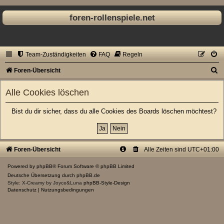
foren-rollenspiele.net
Team-Zuständigkeiten
FAQ
Regeln
S
Foren-Übersicht
u
Alle Cookies löschen
c
h
Bist du dir sicher, dass du alle Cookies des Boards löschen möchtest?
e
Foren-Übersicht
Alle Zeiten sind
UTC+01:00
Powered by
phpBB
® Forum Software © phpBB Limited
Deutsche Übersetzung durch
phpBB.de
Style: X-Creamy by Joyce&Luna
phpBB-Style-Design
Datenschutz
|
Nutzungsbedingungen