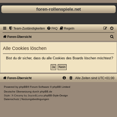
foren-rollenspiele.net
Team-Zuständigkeiten
FAQ
Regeln
S
Foren-Übersicht
u
Alle Cookies löschen
c
h
Bist du dir sicher, dass du alle Cookies des Boards löschen möchtest?
e
Foren-Übersicht
Alle Zeiten sind
UTC+01:00
Powered by
phpBB
® Forum Software © phpBB Limited
Deutsche Übersetzung durch
phpBB.de
Style: X-Creamy by Joyce&Luna
phpBB-Style-Design
Datenschutz
|
Nutzungsbedingungen