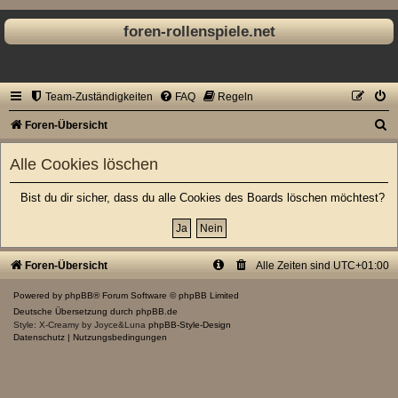
foren-rollenspiele.net
Team-Zuständigkeiten
FAQ
Regeln
S
Foren-Übersicht
u
Alle Cookies löschen
c
h
Bist du dir sicher, dass du alle Cookies des Boards löschen möchtest?
e
Foren-Übersicht
Alle Zeiten sind
UTC+01:00
Powered by
phpBB
® Forum Software © phpBB Limited
Deutsche Übersetzung durch
phpBB.de
Style: X-Creamy by Joyce&Luna
phpBB-Style-Design
Datenschutz
|
Nutzungsbedingungen