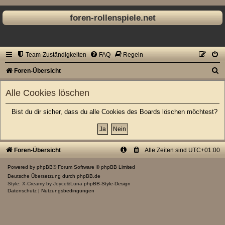
foren-rollenspiele.net
Team-Zuständigkeiten
FAQ
Regeln
S
Foren-Übersicht
u
Alle Cookies löschen
c
h
Bist du dir sicher, dass du alle Cookies des Boards löschen möchtest?
e
Foren-Übersicht
Alle Zeiten sind
UTC+01:00
Powered by
phpBB
® Forum Software © phpBB Limited
Deutsche Übersetzung durch
phpBB.de
Style: X-Creamy by Joyce&Luna
phpBB-Style-Design
Datenschutz
|
Nutzungsbedingungen