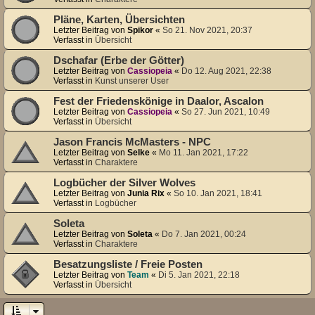
Pläne, Karten, Übersichten
Letzter Beitrag von
Spikor
«
So 21. Nov 2021, 20:37
Verfasst in
Übersicht
Dschafar (Erbe der Götter)
Letzter Beitrag von
Cassiopeia
«
Do 12. Aug 2021, 22:38
Verfasst in
Kunst unserer User
Fest der Friedenskönige in Daalor, Ascalon
Letzter Beitrag von
Cassiopeia
«
So 27. Jun 2021, 10:49
Verfasst in
Übersicht
Jason Francis McMasters - NPC
Letzter Beitrag von
Selke
«
Mo 11. Jan 2021, 17:22
Verfasst in
Charaktere
Logbücher der Silver Wolves
Letzter Beitrag von
Junia Rix
«
So 10. Jan 2021, 18:41
Verfasst in
Logbücher
Soleta
Letzter Beitrag von
Soleta
«
Do 7. Jan 2021, 00:24
Verfasst in
Charaktere
Besatzungsliste / Freie Posten
Letzter Beitrag von
Team
«
Di 5. Jan 2021, 22:18
Verfasst in
Übersicht