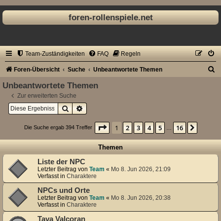
foren-rollenspiele.net
Team-Zuständigkeiten
FAQ
Regeln
S
Foren-Übersicht
Suche
Unbeantwortete Themen
u
Unbeantwortete Themen
c
Zur erweiterten Suche
Suche
Erweiterte Suche
h
e
Seite
1
von
16
1
2
3
4
5
16
Nächst
Die Suche ergab 394 Treffer
…
Themen
Liste der NPC
Letzter Beitrag von
Team
«
Mo 8. Jun 2026, 21:09
Verfasst in
Charaktere
NPCs und Orte
Letzter Beitrag von
Team
«
Mo 8. Jun 2026, 20:38
Verfasst in
Charaktere
Tava Valcoran