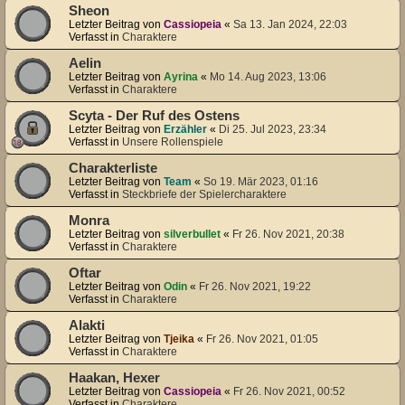
Sheon
Letzter Beitrag von
Cassiopeia
«
Sa 13. Jan 2024, 22:03
Verfasst in
Charaktere
Aelin
Letzter Beitrag von
Ayrina
«
Mo 14. Aug 2023, 13:06
Verfasst in
Charaktere
Scyta - Der Ruf des Ostens
Letzter Beitrag von
Erzähler
«
Di 25. Jul 2023, 23:34
Verfasst in
Unsere Rollenspiele
Charakterliste
Letzter Beitrag von
Team
«
So 19. Mär 2023, 01:16
Verfasst in
Steckbriefe der Spielercharaktere
Monra
Letzter Beitrag von
silverbullet
«
Fr 26. Nov 2021, 20:38
Verfasst in
Charaktere
Oftar
Letzter Beitrag von
Odin
«
Fr 26. Nov 2021, 19:22
Verfasst in
Charaktere
Alakti
Letzter Beitrag von
Tjeika
«
Fr 26. Nov 2021, 01:05
Verfasst in
Charaktere
Haakan, Hexer
Letzter Beitrag von
Cassiopeia
«
Fr 26. Nov 2021, 00:52
Verfasst in
Charaktere