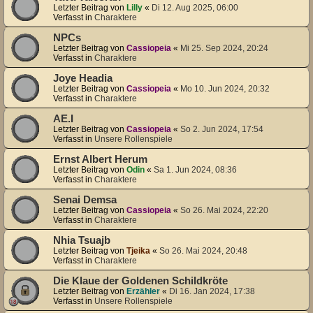
Letzter Beitrag von
Lilly
«
Di 12. Aug 2025, 06:00
Verfasst in
Charaktere
NPCs
Letzter Beitrag von
Cassiopeia
«
Mi 25. Sep 2024, 20:24
Verfasst in
Charaktere
Joye Headia
Letzter Beitrag von
Cassiopeia
«
Mo 10. Jun 2024, 20:32
Verfasst in
Charaktere
AE.I
Letzter Beitrag von
Cassiopeia
«
So 2. Jun 2024, 17:54
Verfasst in
Unsere Rollenspiele
Ernst Albert Herum
Letzter Beitrag von
Odin
«
Sa 1. Jun 2024, 08:36
Verfasst in
Charaktere
Senai Demsa
Letzter Beitrag von
Cassiopeia
«
So 26. Mai 2024, 22:20
Verfasst in
Charaktere
Nhia Tsuajb
Letzter Beitrag von
Tjeika
«
So 26. Mai 2024, 20:48
Verfasst in
Charaktere
Die Klaue der Goldenen Schildkröte
Letzter Beitrag von
Erzähler
«
Di 16. Jan 2024, 17:38
Verfasst in
Unsere Rollenspiele