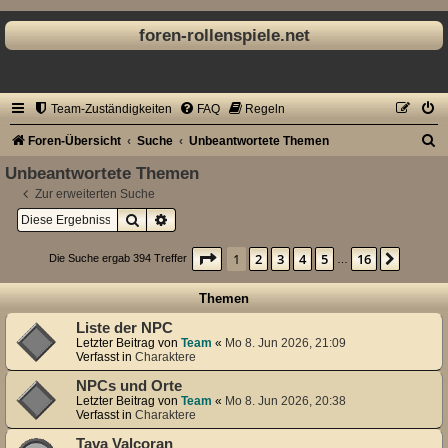
foren-rollenspiele.net
Team-Zuständigkeiten
FAQ
Regeln
S
Foren-Übersicht
Suche
Unbeantwortete Themen
u
Unbeantwortete Themen
c
Zur erweiterten Suche
Suche
Erweiterte Suche
h
e
Seite
1
von
16
1
2
3
4
5
16
Nächst
Die Suche ergab 394 Treffer
…
Themen
Liste der NPC
Letzter Beitrag von
Team
«
Mo 8. Jun 2026, 21:09
Verfasst in
Charaktere
NPCs und Orte
Letzter Beitrag von
Team
«
Mo 8. Jun 2026, 20:38
Verfasst in
Charaktere
Tava Valcoran