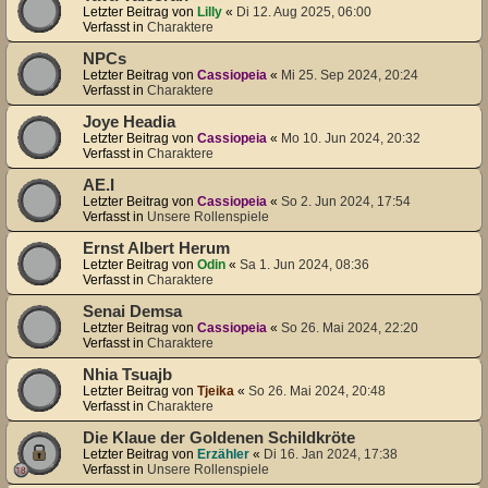
Letzter Beitrag von
Lilly
«
Di 12. Aug 2025, 06:00
Verfasst in
Charaktere
NPCs
Letzter Beitrag von
Cassiopeia
«
Mi 25. Sep 2024, 20:24
Verfasst in
Charaktere
Joye Headia
Letzter Beitrag von
Cassiopeia
«
Mo 10. Jun 2024, 20:32
Verfasst in
Charaktere
AE.I
Letzter Beitrag von
Cassiopeia
«
So 2. Jun 2024, 17:54
Verfasst in
Unsere Rollenspiele
Ernst Albert Herum
Letzter Beitrag von
Odin
«
Sa 1. Jun 2024, 08:36
Verfasst in
Charaktere
Senai Demsa
Letzter Beitrag von
Cassiopeia
«
So 26. Mai 2024, 22:20
Verfasst in
Charaktere
Nhia Tsuajb
Letzter Beitrag von
Tjeika
«
So 26. Mai 2024, 20:48
Verfasst in
Charaktere
Die Klaue der Goldenen Schildkröte
Letzter Beitrag von
Erzähler
«
Di 16. Jan 2024, 17:38
Verfasst in
Unsere Rollenspiele