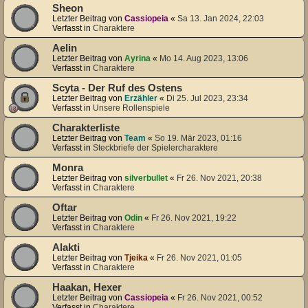
Sheon
Letzter Beitrag von
Cassiopeia
«
Sa 13. Jan 2024, 22:03
Verfasst in
Charaktere
Aelin
Letzter Beitrag von
Ayrina
«
Mo 14. Aug 2023, 13:06
Verfasst in
Charaktere
Scyta - Der Ruf des Ostens
Letzter Beitrag von
Erzähler
«
Di 25. Jul 2023, 23:34
Verfasst in
Unsere Rollenspiele
Charakterliste
Letzter Beitrag von
Team
«
So 19. Mär 2023, 01:16
Verfasst in
Steckbriefe der Spielercharaktere
Monra
Letzter Beitrag von
silverbullet
«
Fr 26. Nov 2021, 20:38
Verfasst in
Charaktere
Oftar
Letzter Beitrag von
Odin
«
Fr 26. Nov 2021, 19:22
Verfasst in
Charaktere
Alakti
Letzter Beitrag von
Tjeika
«
Fr 26. Nov 2021, 01:05
Verfasst in
Charaktere
Haakan, Hexer
Letzter Beitrag von
Cassiopeia
«
Fr 26. Nov 2021, 00:52
Verfasst in
Charaktere