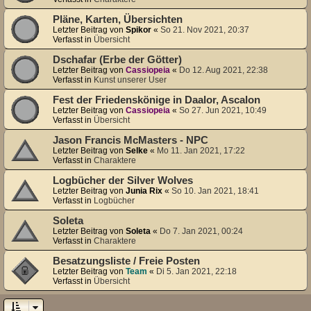
Pläne, Karten, Übersichten
Letzter Beitrag von
Spikor
«
So 21. Nov 2021, 20:37
Verfasst in
Übersicht
Dschafar (Erbe der Götter)
Letzter Beitrag von
Cassiopeia
«
Do 12. Aug 2021, 22:38
Verfasst in
Kunst unserer User
Fest der Friedenskönige in Daalor, Ascalon
Letzter Beitrag von
Cassiopeia
«
So 27. Jun 2021, 10:49
Verfasst in
Übersicht
Jason Francis McMasters - NPC
Letzter Beitrag von
Selke
«
Mo 11. Jan 2021, 17:22
Verfasst in
Charaktere
Logbücher der Silver Wolves
Letzter Beitrag von
Junia Rix
«
So 10. Jan 2021, 18:41
Verfasst in
Logbücher
Soleta
Letzter Beitrag von
Soleta
«
Do 7. Jan 2021, 00:24
Verfasst in
Charaktere
Besatzungsliste / Freie Posten
Letzter Beitrag von
Team
«
Di 5. Jan 2021, 22:18
Verfasst in
Übersicht