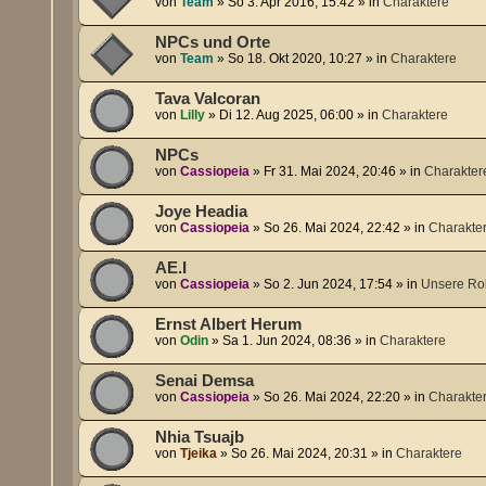
von
Team
»
So 3. Apr 2016, 15:42
» in
Charaktere
NPCs und Orte
von
Team
»
So 18. Okt 2020, 10:27
» in
Charaktere
Tava Valcoran
von
Lilly
»
Di 12. Aug 2025, 06:00
» in
Charaktere
NPCs
von
Cassiopeia
»
Fr 31. Mai 2024, 20:46
» in
Charakter
Joye Headia
von
Cassiopeia
»
So 26. Mai 2024, 22:42
» in
Charakte
AE.I
von
Cassiopeia
»
So 2. Jun 2024, 17:54
» in
Unsere Rol
Ernst Albert Herum
von
Odin
»
Sa 1. Jun 2024, 08:36
» in
Charaktere
Senai Demsa
von
Cassiopeia
»
So 26. Mai 2024, 22:20
» in
Charakte
Nhia Tsuajb
von
Tjeika
»
So 26. Mai 2024, 20:31
» in
Charaktere