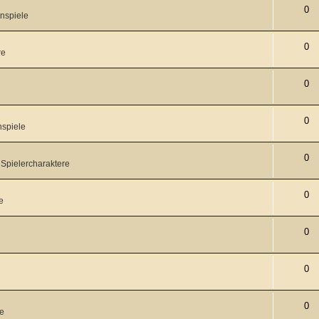
0
nspiele
0
re
0
0
nspiele
0
 Spielercharaktere
0
e
0
0
0
re