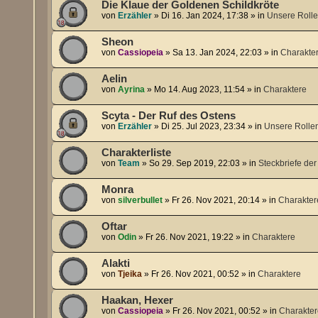
Die Klaue der Goldenen Schildkröte
von
Erzähler
»
Di 16. Jan 2024, 17:38
» in
Unsere Rolle
Sheon
von
Cassiopeia
»
Sa 13. Jan 2024, 22:03
» in
Charakte
Aelin
von
Ayrina
»
Mo 14. Aug 2023, 11:54
» in
Charaktere
Scyta - Der Ruf des Ostens
von
Erzähler
»
Di 25. Jul 2023, 23:34
» in
Unsere Rolle
Charakterliste
von
Team
»
So 29. Sep 2019, 22:03
» in
Steckbriefe der
Monra
von
silverbullet
»
Fr 26. Nov 2021, 20:14
» in
Charakter
Oftar
von
Odin
»
Fr 26. Nov 2021, 19:22
» in
Charaktere
Alakti
von
Tjeika
»
Fr 26. Nov 2021, 00:52
» in
Charaktere
Haakan, Hexer
von
Cassiopeia
»
Fr 26. Nov 2021, 00:52
» in
Charakte