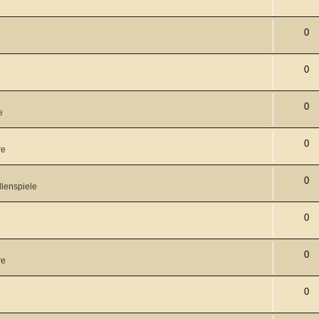
0
0
0
e
0
re
0
lenspiele
0
0
re
0