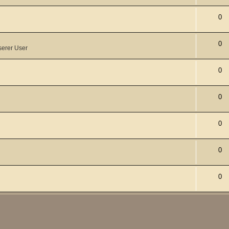
0
0
serer User
0
0
0
0
0