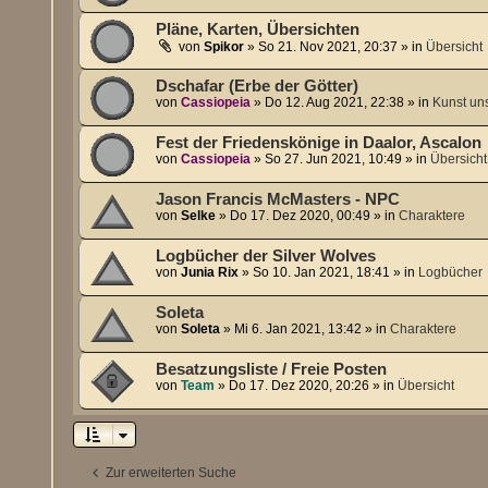
Pläne, Karten, Übersichten
von
Spikor
»
So 21. Nov 2021, 20:37
» in
Übersicht
Dschafar (Erbe der Götter)
von
Cassiopeia
»
Do 12. Aug 2021, 22:38
» in
Kunst un
Fest der Friedenskönige in Daalor, Ascalon
von
Cassiopeia
»
So 27. Jun 2021, 10:49
» in
Übersicht
Jason Francis McMasters - NPC
von
Selke
»
Do 17. Dez 2020, 00:49
» in
Charaktere
Logbücher der Silver Wolves
von
Junia Rix
»
So 10. Jan 2021, 18:41
» in
Logbücher
Soleta
von
Soleta
»
Mi 6. Jan 2021, 13:42
» in
Charaktere
Besatzungsliste / Freie Posten
von
Team
»
Do 17. Dez 2020, 20:26
» in
Übersicht
Zur erweiterten Suche