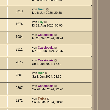
von
Team
3710
Mo 8. Jun 2026, 20:38
von
Lilly
1674
Di 12. Aug 2025, 06:00
von
Cassiopeia
1984
Mi 25. Sep 2024, 20:24
von
Cassiopeia
2311
Mo 10. Jun 2024, 20:32
von
Cassiopeia
2875
So 2. Jun 2024, 17:54
von
Odin
2301
Sa 1. Jun 2024, 08:36
von
Cassiopeia
2307
So 26. Mai 2024, 22:20
von
Tjeika
2271
So 26. Mai 2024, 20:48