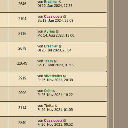
von
Erzähler
2646
Di 16. Jan 2024, 17:38
von
Cassiopeia
2104
Sa 13. Jan 2024, 22:03
von
Ayrina
2116
Mo 14. Aug 2023, 13:06
von
Erzähler
2679
Di 25. Jul 2023, 23:34
von
Team
12645
So 19. Mär 2023, 01:16
von
silverbullet
2919
Fr 26. Nov 2021, 20:38
von
Odin
2696
Fr 26. Nov 2021, 19:22
von
Tjeika
3114
Fr 26. Nov 2021, 01:05
von
Cassiopeia
2840
Fr 26. Nov 2021, 00:52