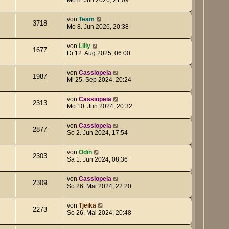
von
Team
3718
Mo 8. Jun 2026, 20:38
von
Lilly
1677
Di 12. Aug 2025, 06:00
von
Cassiopeia
1987
Mi 25. Sep 2024, 20:24
von
Cassiopeia
2313
Mo 10. Jun 2024, 20:32
von
Cassiopeia
2877
So 2. Jun 2024, 17:54
von
Odin
2303
Sa 1. Jun 2024, 08:36
von
Cassiopeia
2309
So 26. Mai 2024, 22:20
von
Tjeika
2273
So 26. Mai 2024, 20:48