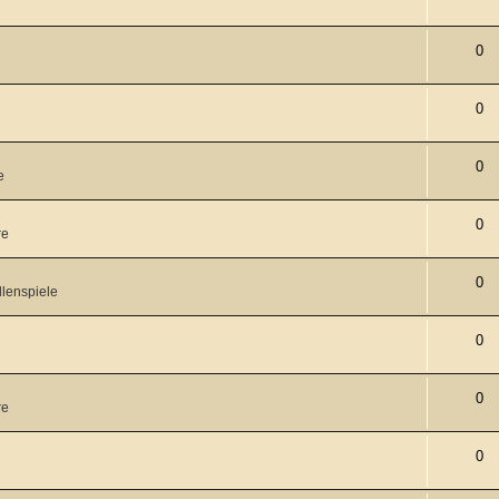
0
0
0
e
0
re
0
lenspiele
0
0
re
0