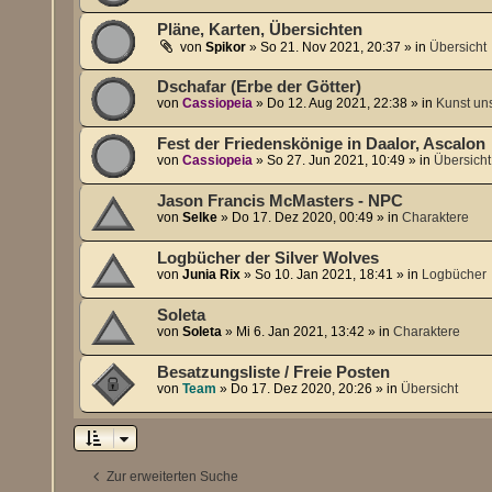
Pläne, Karten, Übersichten
von
Spikor
»
So 21. Nov 2021, 20:37
» in
Übersicht
Dschafar (Erbe der Götter)
von
Cassiopeia
»
Do 12. Aug 2021, 22:38
» in
Kunst un
Fest der Friedenskönige in Daalor, Ascalon
von
Cassiopeia
»
So 27. Jun 2021, 10:49
» in
Übersicht
Jason Francis McMasters - NPC
von
Selke
»
Do 17. Dez 2020, 00:49
» in
Charaktere
Logbücher der Silver Wolves
von
Junia Rix
»
So 10. Jan 2021, 18:41
» in
Logbücher
Soleta
von
Soleta
»
Mi 6. Jan 2021, 13:42
» in
Charaktere
Besatzungsliste / Freie Posten
von
Team
»
Do 17. Dez 2020, 20:26
» in
Übersicht
Zur erweiterten Suche