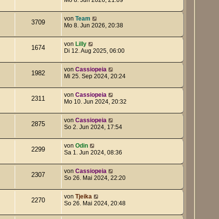
von
Team
3709
Mo 8. Jun 2026, 20:38
von
Lilly
1674
Di 12. Aug 2025, 06:00
von
Cassiopeia
1982
Mi 25. Sep 2024, 20:24
von
Cassiopeia
2311
Mo 10. Jun 2024, 20:32
von
Cassiopeia
2875
So 2. Jun 2024, 17:54
von
Odin
2299
Sa 1. Jun 2024, 08:36
von
Cassiopeia
2307
So 26. Mai 2024, 22:20
von
Tjeika
2270
So 26. Mai 2024, 20:48