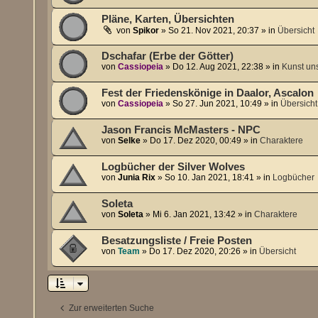
Pläne, Karten, Übersichten
von
Spikor
»
So 21. Nov 2021, 20:37
» in
Übersicht
Dschafar (Erbe der Götter)
von
Cassiopeia
»
Do 12. Aug 2021, 22:38
» in
Kunst un
Fest der Friedenskönige in Daalor, Ascalon
von
Cassiopeia
»
So 27. Jun 2021, 10:49
» in
Übersicht
Jason Francis McMasters - NPC
von
Selke
»
Do 17. Dez 2020, 00:49
» in
Charaktere
Logbücher der Silver Wolves
von
Junia Rix
»
So 10. Jan 2021, 18:41
» in
Logbücher
Soleta
von
Soleta
»
Mi 6. Jan 2021, 13:42
» in
Charaktere
Besatzungsliste / Freie Posten
von
Team
»
Do 17. Dez 2020, 20:26
» in
Übersicht
Zur erweiterten Suche