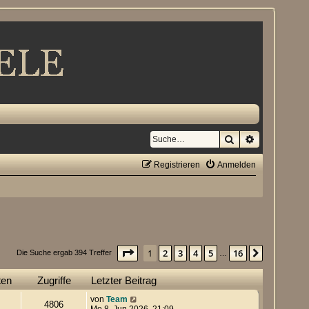
Suche
Erweiterte S
Registrieren
Anmelden
Seite
1
von
16
1
2
3
4
5
16
Nächste
Die Suche ergab 394 Treffer
…
ten
Zugriffe
Letzter Beitrag
von
Team
4806
Mo 8. Jun 2026, 21:09