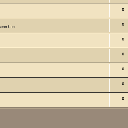
0
0
serer User
0
0
0
0
0