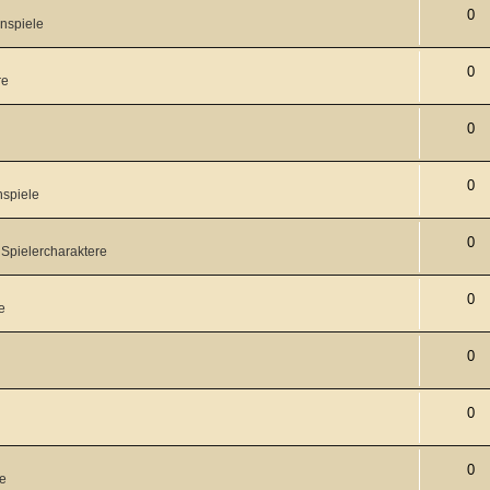
0
nspiele
0
re
0
0
nspiele
0
 Spielercharaktere
0
e
0
0
0
re