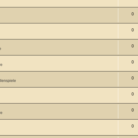
0
0
0
e
0
re
0
lenspiele
0
0
re
0