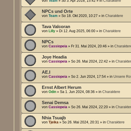
von
Team
»
So 3. Apr 2016, 15:42
» in
Charaktere
NPCs und Orte
von
Team
»
So 18. Okt 2020, 10:27
» in
Charaktere
Tava Valcoran
von
Lilly
»
Di 12. Aug 2025, 06:00
» in
Charaktere
NPCs
von
Cassiopeia
»
Fr 31. Mai 2024, 20:46
» in
Charakter
Joye Headia
von
Cassiopeia
»
So 26. Mai 2024, 22:42
» in
Charakte
AE.I
von
Cassiopeia
»
So 2. Jun 2024, 17:54
» in
Unsere Rol
Ernst Albert Herum
von
Odin
»
Sa 1. Jun 2024, 08:36
» in
Charaktere
Senai Demsa
von
Cassiopeia
»
So 26. Mai 2024, 22:20
» in
Charakte
Nhia Tsuajb
von
Tjeika
»
So 26. Mai 2024, 20:31
» in
Charaktere