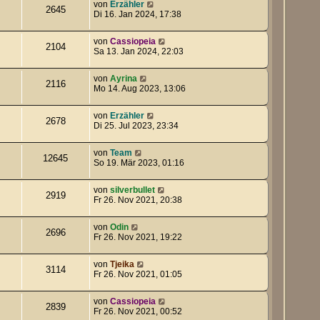
von
Erzähler
2645
Di 16. Jan 2024, 17:38
von
Cassiopeia
2104
Sa 13. Jan 2024, 22:03
von
Ayrina
2116
Mo 14. Aug 2023, 13:06
von
Erzähler
2678
Di 25. Jul 2023, 23:34
von
Team
12645
So 19. Mär 2023, 01:16
von
silverbullet
2919
Fr 26. Nov 2021, 20:38
von
Odin
2696
Fr 26. Nov 2021, 19:22
von
Tjeika
3114
Fr 26. Nov 2021, 01:05
von
Cassiopeia
2839
Fr 26. Nov 2021, 00:52