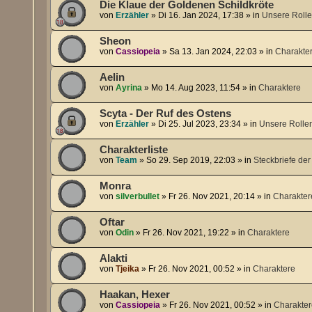
Die Klaue der Goldenen Schildkröte
von
Erzähler
»
Di 16. Jan 2024, 17:38
» in
Unsere Rolle
Sheon
von
Cassiopeia
»
Sa 13. Jan 2024, 22:03
» in
Charakte
Aelin
von
Ayrina
»
Mo 14. Aug 2023, 11:54
» in
Charaktere
Scyta - Der Ruf des Ostens
von
Erzähler
»
Di 25. Jul 2023, 23:34
» in
Unsere Rolle
Charakterliste
von
Team
»
So 29. Sep 2019, 22:03
» in
Steckbriefe der
Monra
von
silverbullet
»
Fr 26. Nov 2021, 20:14
» in
Charakter
Oftar
von
Odin
»
Fr 26. Nov 2021, 19:22
» in
Charaktere
Alakti
von
Tjeika
»
Fr 26. Nov 2021, 00:52
» in
Charaktere
Haakan, Hexer
von
Cassiopeia
»
Fr 26. Nov 2021, 00:52
» in
Charakte