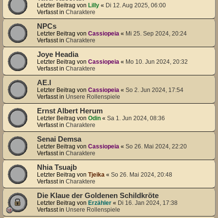
Letzter Beitrag von
Lilly
«
Di 12. Aug 2025, 06:00
Verfasst in
Charaktere
NPCs
Letzter Beitrag von
Cassiopeia
«
Mi 25. Sep 2024, 20:24
Verfasst in
Charaktere
Joye Headia
Letzter Beitrag von
Cassiopeia
«
Mo 10. Jun 2024, 20:32
Verfasst in
Charaktere
AE.I
Letzter Beitrag von
Cassiopeia
«
So 2. Jun 2024, 17:54
Verfasst in
Unsere Rollenspiele
Ernst Albert Herum
Letzter Beitrag von
Odin
«
Sa 1. Jun 2024, 08:36
Verfasst in
Charaktere
Senai Demsa
Letzter Beitrag von
Cassiopeia
«
So 26. Mai 2024, 22:20
Verfasst in
Charaktere
Nhia Tsuajb
Letzter Beitrag von
Tjeika
«
So 26. Mai 2024, 20:48
Verfasst in
Charaktere
Die Klaue der Goldenen Schildkröte
Letzter Beitrag von
Erzähler
«
Di 16. Jan 2024, 17:38
Verfasst in
Unsere Rollenspiele