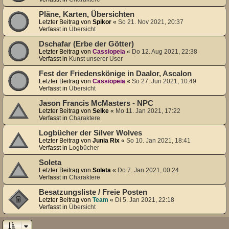
Pläne, Karten, Übersichten
Letzter Beitrag von
Spikor
«
So 21. Nov 2021, 20:37
Verfasst in
Übersicht
Dschafar (Erbe der Götter)
Letzter Beitrag von
Cassiopeia
«
Do 12. Aug 2021, 22:38
Verfasst in
Kunst unserer User
Fest der Friedenskönige in Daalor, Ascalon
Letzter Beitrag von
Cassiopeia
«
So 27. Jun 2021, 10:49
Verfasst in
Übersicht
Jason Francis McMasters - NPC
Letzter Beitrag von
Selke
«
Mo 11. Jan 2021, 17:22
Verfasst in
Charaktere
Logbücher der Silver Wolves
Letzter Beitrag von
Junia Rix
«
So 10. Jan 2021, 18:41
Verfasst in
Logbücher
Soleta
Letzter Beitrag von
Soleta
«
Do 7. Jan 2021, 00:24
Verfasst in
Charaktere
Besatzungsliste / Freie Posten
Letzter Beitrag von
Team
«
Di 5. Jan 2021, 22:18
Verfasst in
Übersicht