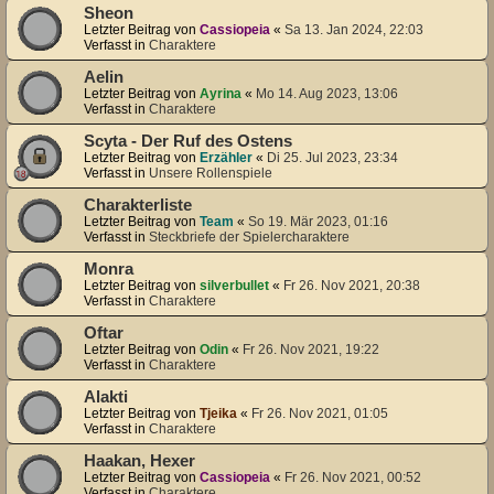
Sheon
Letzter Beitrag von
Cassiopeia
«
Sa 13. Jan 2024, 22:03
Verfasst in
Charaktere
Aelin
Letzter Beitrag von
Ayrina
«
Mo 14. Aug 2023, 13:06
Verfasst in
Charaktere
Scyta - Der Ruf des Ostens
Letzter Beitrag von
Erzähler
«
Di 25. Jul 2023, 23:34
Verfasst in
Unsere Rollenspiele
Charakterliste
Letzter Beitrag von
Team
«
So 19. Mär 2023, 01:16
Verfasst in
Steckbriefe der Spielercharaktere
Monra
Letzter Beitrag von
silverbullet
«
Fr 26. Nov 2021, 20:38
Verfasst in
Charaktere
Oftar
Letzter Beitrag von
Odin
«
Fr 26. Nov 2021, 19:22
Verfasst in
Charaktere
Alakti
Letzter Beitrag von
Tjeika
«
Fr 26. Nov 2021, 01:05
Verfasst in
Charaktere
Haakan, Hexer
Letzter Beitrag von
Cassiopeia
«
Fr 26. Nov 2021, 00:52
Verfasst in
Charaktere