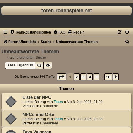
foren-rollenspiele.net
Team-Zuständigkeiten
FAQ
Regeln
S
Foren-Übersicht
Suche
Unbeantwortete Themen
u
Unbeantwortete Themen
c
Zur erweiterten Suche
Suche
Erweiterte Suche
h
e
Seite
1
von
16
1
2
3
4
5
16
Nächst
Die Suche ergab 394 Treffer
…
Themen
Liste der NPC
Letzter Beitrag von
Team
«
Mo 8. Jun 2026, 21:09
Verfasst in
Charaktere
NPCs und Orte
Letzter Beitrag von
Team
«
Mo 8. Jun 2026, 20:38
Verfasst in
Charaktere
Tava Valcoran