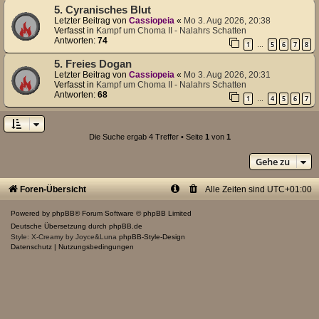
5. Cyranisches Blut
Letzter Beitrag von
Cassiopeia
«
Mo 3. Aug 2026, 20:38
Verfasst in
Kampf um Choma II - Nalahrs Schatten
Antworten:
74
1
5
6
7
8
…
5. Freies Dogan
Letzter Beitrag von
Cassiopeia
«
Mo 3. Aug 2026, 20:31
Verfasst in
Kampf um Choma II - Nalahrs Schatten
Antworten:
68
1
4
5
6
7
…
Die Suche ergab 4 Treffer • Seite
1
von
1
Gehe zu
Foren-Übersicht
Alle Zeiten sind
UTC+01:00
Powered by
phpBB
® Forum Software © phpBB Limited
Deutsche Übersetzung durch
phpBB.de
Style: X-Creamy by Joyce&Luna
phpBB-Style-Design
Datenschutz
|
Nutzungsbedingungen