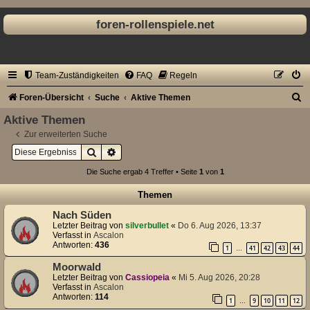
foren-rollenspiele.net
Team-Zuständigkeiten
FAQ
Regeln
S
Foren-Übersicht
Suche
Aktive Themen
u
Aktive Themen
c
Zur erweiterten Suche
Suche
Erweiterte Suche
h
e
Die Suche ergab 4 Treffer • Seite
1
von
1
Themen
Nach Süden
Letzter Beitrag von
silverbullet
«
Do 6. Aug 2026, 13:37
Verfasst in
Ascalon
Antworten:
436
1
41
42
43
44
…
Moorwald
Letzter Beitrag von
Cassiopeia
«
Mi 5. Aug 2026, 20:28
Verfasst in
Ascalon
Antworten:
114
1
9
10
11
12
…