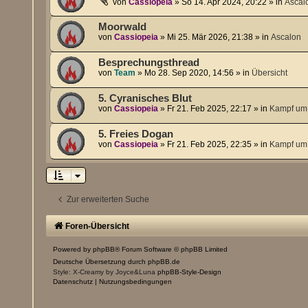
von
Cassiopeia
»
So 14. Apr 2024, 20:22
» in
Ascal
Moorwald
von
Cassiopeia
»
Mi 25. Mär 2026, 21:38
» in
Ascalon
Besprechungsthread
von
Team
»
Mo 28. Sep 2020, 14:56
» in
Übersicht
5. Cyranisches Blut
von
Cassiopeia
»
Fr 21. Feb 2025, 22:17
» in
Kampf um 
5. Freies Dogan
von
Cassiopeia
»
Fr 21. Feb 2025, 22:35
» in
Kampf um 
Zur erweiterten Suche
Foren-Übersicht
Powered by
phpBB
® Forum Software © phpBB Limited
Deutsche Übersetzung durch
phpBB.de
Style: X-Creamy by Joyce&Luna
phpBB-Style-Design
Datenschutz
|
Nutzungsbedingungen