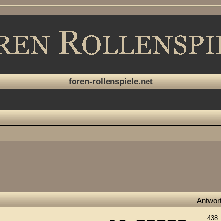
foren-rollenspiele.net
Antwor
438