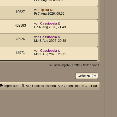
von
Tjeika
10627
Fr 7. Aug 2026, 09:55
von
Cassiopeia
432393
Do 6. Aug 2026, 21:49
von
Cassiopeia
28926
Mo 3. Aug 2026, 20:38
von
Cassiopeia
32971
Mo 3. Aug 2026, 20:31
Die Suche ergab 5 Treffer • Seite
1
von
1
Gehe zu
Impressum
Alle Cookies löschen
Alle Zeiten sind
UTC+01:00