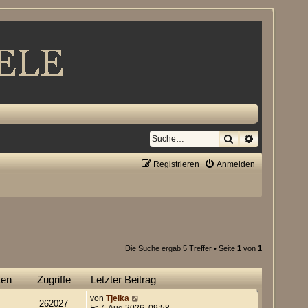
Suche
Erweiterte S
Registrieren
Anmelden
Die Suche ergab 5 Treffer • Seite
1
von
1
ten
Zugriffe
Letzter Beitrag
von
Tjeika
262027
Fr 7. Aug 2026, 09:58