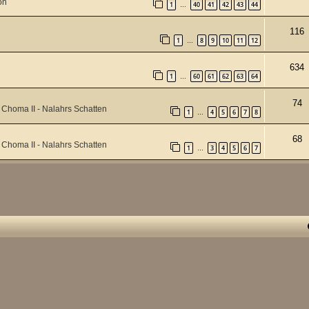
on
1
40
41
42
43
44
…
116
1
8
9
10
11
12
…
634
1
60
61
62
63
64
…
74
Choma II - Nalahrs Schatten
1
4
5
6
7
8
…
68
Choma II - Nalahrs Schatten
1
3
4
5
6
7
…