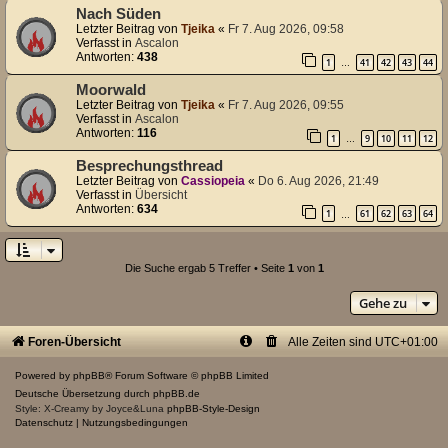
Nach Süden
Letzter Beitrag von
Tjeika
«
Fr 7. Aug 2026, 09:58
Verfasst in
Ascalon
Antworten:
438
1
41
42
43
44
…
Moorwald
Letzter Beitrag von
Tjeika
«
Fr 7. Aug 2026, 09:55
Verfasst in
Ascalon
Antworten:
116
1
9
10
11
12
…
Besprechungsthread
Letzter Beitrag von
Cassiopeia
«
Do 6. Aug 2026, 21:49
Verfasst in
Übersicht
Antworten:
634
1
61
62
63
64
…
Die Suche ergab 5 Treffer • Seite
1
von
1
Gehe zu
Foren-Übersicht
Alle Zeiten sind
UTC+01:00
Powered by
phpBB
® Forum Software © phpBB Limited
Deutsche Übersetzung durch
phpBB.de
Style: X-Creamy by Joyce&Luna
phpBB-Style-Design
Datenschutz
|
Nutzungsbedingungen