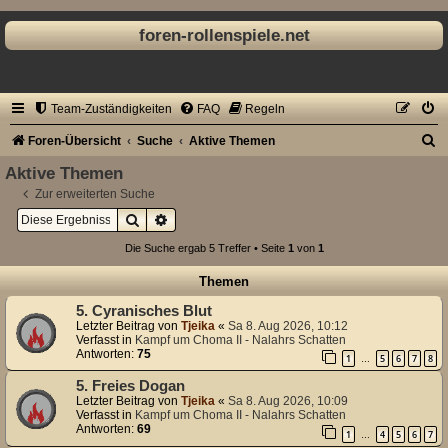
foren-rollenspiele.net
Team-Zuständigkeiten
FAQ
Regeln
S
Foren-Übersicht
Suche
Aktive Themen
u
Aktive Themen
c
Zur erweiterten Suche
Suche
Erweiterte Suche
h
e
Die Suche ergab 5 Treffer • Seite
1
von
1
Themen
5. Cyranisches Blut
Letzter Beitrag von
Tjeika
«
Sa 8. Aug 2026, 10:12
Verfasst in
Kampf um Choma II - Nalahrs Schatten
Antworten:
75
1
5
6
7
8
…
5. Freies Dogan
Letzter Beitrag von
Tjeika
«
Sa 8. Aug 2026, 10:09
Verfasst in
Kampf um Choma II - Nalahrs Schatten
Antworten:
69
1
4
5
6
7
…