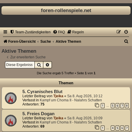
foren-rollenspiele.net
Team-Zuständigkeiten
FAQ
Regeln
S
Foren-Übersicht
Suche
Aktive Themen
u
Aktive Themen
c
Zur erweiterten Suche
Suche
Erweiterte Suche
h
e
Die Suche ergab 5 Treffer • Seite
1
von
1
Themen
5. Cyranisches Blut
Letzter Beitrag von
Tjeika
«
Sa 8. Aug 2026, 10:12
Verfasst in
Kampf um Choma II - Nalahrs Schatten
Antworten:
75
1
5
6
7
8
…
5. Freies Dogan
Letzter Beitrag von
Tjeika
«
Sa 8. Aug 2026, 10:09
Verfasst in
Kampf um Choma II - Nalahrs Schatten
Antworten:
69
1
4
5
6
7
…