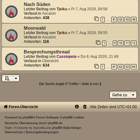
Nach Süden
Letzter Beitrag von
Tjeika
«
Fr 7. Aug 2026, 09:58
Verfasst in
Ascalon
Antworten:
438
1
41
42
43
44
…
Moorwald
Letzter Beitrag von
Tjeika
«
Fr 7. Aug 2026, 09:55
Verfasst in
Ascalon
Antworten:
116
1
9
10
11
12
…
Besprechungsthread
Letzter Beitrag von
Cassiopeia
«
Do 6. Aug 2026, 21:49
Verfasst in
Übersicht
Antworten:
634
1
61
62
63
64
…
Die Suche ergab 5 Treffer • Seite
1
von
1
Gehe zu
Foren-Übersicht
Alle Zeiten sind
UTC+01:00
Powered by
phpBB
® Forum Software © phpBB Limited
Deutsche Übersetzung durch
phpBB.de
Style: X-Creamy by Joyce&Luna
phpBB-Style-Design
Datenschutz
|
Nutzungsbedingungen