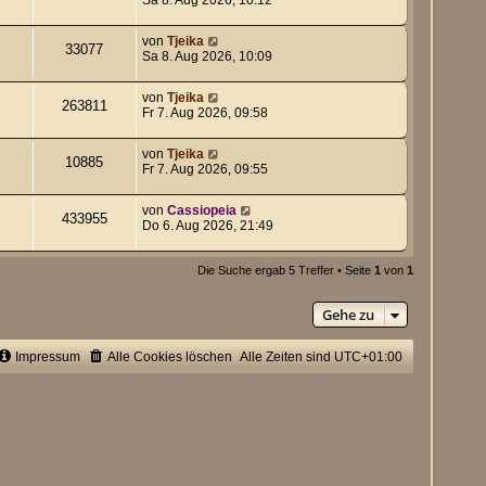
von
Tjeika
33077
Sa 8. Aug 2026, 10:09
von
Tjeika
263811
Fr 7. Aug 2026, 09:58
von
Tjeika
10885
Fr 7. Aug 2026, 09:55
von
Cassiopeia
433955
Do 6. Aug 2026, 21:49
Die Suche ergab 5 Treffer • Seite
1
von
1
Gehe zu
Impressum
Alle Cookies löschen
Alle Zeiten sind
UTC+01:00