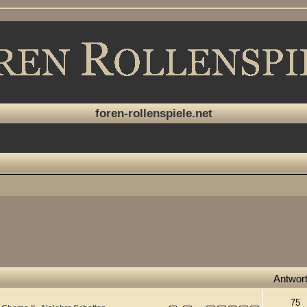
foren-rollenspiele.net
Antwor
75