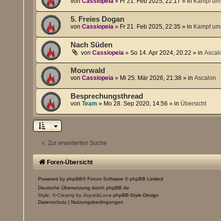
von
Cassiopeia
»
Fr 21. Feb 2025, 22:17
» in
Kampf um 
5. Freies Dogan
von
Cassiopeia
»
Fr 21. Feb 2025, 22:35
» in
Kampf um 
Nach Süden
von
Cassiopeia
»
So 14. Apr 2024, 20:22
» in
Ascal
Moorwald
von
Cassiopeia
»
Mi 25. Mär 2026, 21:38
» in
Ascalon
Besprechungsthread
von
Team
»
Mo 28. Sep 2020, 14:56
» in
Übersicht
Zur erweiterten Suche
Foren-Übersicht
Powered by
phpBB
® Forum Software © phpBB Limited
Deutsche Übersetzung durch
phpBB.de
Style: X-Creamy by Joyce&Luna
phpBB-Style-Design
Datenschutz
|
Nutzungsbedingungen