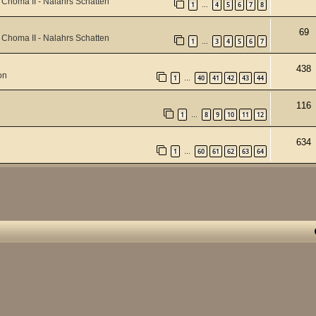
Choma II - Nalahrs Schatten
1
4
5
6
7
8
…
69
Choma II - Nalahrs Schatten
1
3
4
5
6
7
…
438
on
1
40
41
42
43
44
…
116
1
8
9
10
11
12
…
634
1
60
61
62
63
64
…