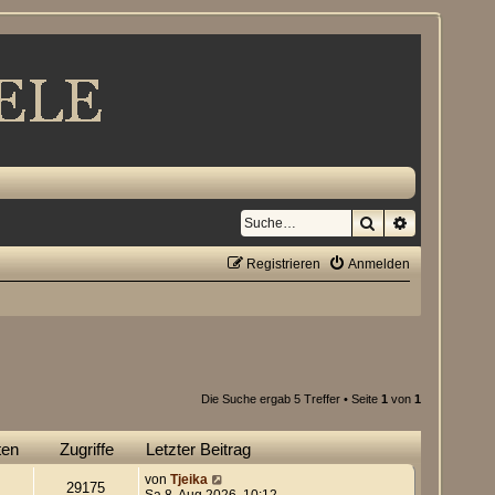
Suche
Erweiterte S
Registrieren
Anmelden
Die Suche ergab 5 Treffer • Seite
1
von
1
ten
Zugriffe
Letzter Beitrag
von
Tjeika
29175
Sa 8. Aug 2026, 10:12