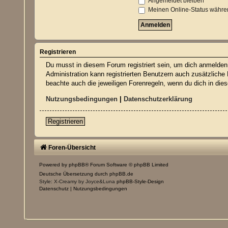
Angemeldet bleiben
Meinen Online-Status währen
Registrieren
Du musst in diesem Forum registriert sein, um dich anmelden z
Administration kann registrierten Benutzern auch zusätzliche
beachte auch die jeweiligen Forenregeln, wenn du dich in di
Nutzungsbedingungen
|
Datenschutzerklärung
Registrieren
Foren-Übersicht
Powered by
phpBB
® Forum Software © phpBB Limited
Deutsche Übersetzung durch
phpBB.de
Style: X-Creamy by Joyce&Luna
phpBB-Style-Design
Datenschutz
|
Nutzungsbedingungen