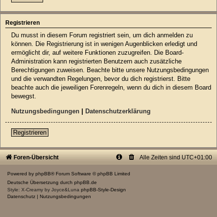
Registrieren
Du musst in diesem Forum registriert sein, um dich anmelden zu
können. Die Registrierung ist in wenigen Augenblicken erledigt und
ermöglicht dir, auf weitere Funktionen zuzugreifen. Die Board-
Administration kann registrierten Benutzern auch zusätzliche
Berechtigungen zuweisen. Beachte bitte unsere Nutzungsbedingungen
und die verwandten Regelungen, bevor du dich registrierst. Bitte
beachte auch die jeweiligen Forenregeln, wenn du dich in diesem Board
bewegst.
Nutzungsbedingungen
|
Datenschutzerklärung
Registrieren
Foren-Übersicht
Alle Zeiten sind
UTC+01:00
Powered by
phpBB
® Forum Software © phpBB Limited
Deutsche Übersetzung durch
phpBB.de
Style: X-Creamy by Joyce&Luna
phpBB-Style-Design
Datenschutz
|
Nutzungsbedingungen