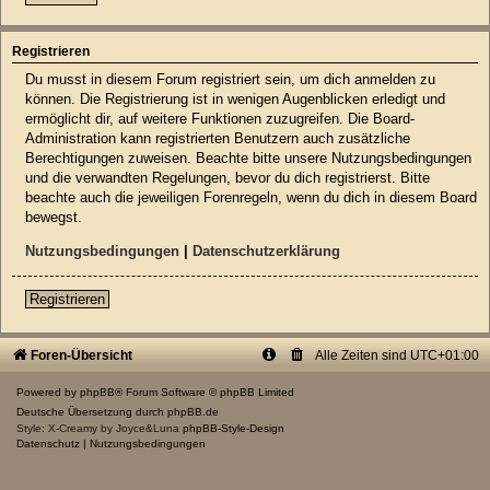
Registrieren
Du musst in diesem Forum registriert sein, um dich anmelden zu
können. Die Registrierung ist in wenigen Augenblicken erledigt und
ermöglicht dir, auf weitere Funktionen zuzugreifen. Die Board-
Administration kann registrierten Benutzern auch zusätzliche
Berechtigungen zuweisen. Beachte bitte unsere Nutzungsbedingungen
und die verwandten Regelungen, bevor du dich registrierst. Bitte
beachte auch die jeweiligen Forenregeln, wenn du dich in diesem Board
bewegst.
Nutzungsbedingungen
|
Datenschutzerklärung
Registrieren
Foren-Übersicht
Alle Zeiten sind
UTC+01:00
Powered by
phpBB
® Forum Software © phpBB Limited
Deutsche Übersetzung durch
phpBB.de
Style: X-Creamy by Joyce&Luna
phpBB-Style-Design
Datenschutz
|
Nutzungsbedingungen