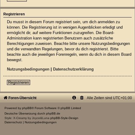
Registrieren
Du musst in diesem Forum registriert sein, um dich anmelden zu
können. Die Registrierung ist in wenigen Augenblicken erledigt und
ermöglicht dir, auf weitere Funktionen zuzugreifen. Die Board-
Administration kann registrierten Benutzern auch zusätzliche
Berechtigungen zuweisen. Beachte bitte unsere Nutzungsbedingungen
und die verwandten Regelungen, bevor du dich registrierst. Bitte
beachte auch die jeweiligen Forenregeln, wenn du dich in diesem Board
bewegst.
Nutzungsbedingungen
|
Datenschutzerklärung
Registrieren
Foren-Übersicht
Alle Zeiten sind
UTC+01:00
Powered by
phpBB
® Forum Software © phpBB Limited
Deutsche Übersetzung durch
phpBB.de
Style: X-Creamy by Joyce&Luna
phpBB-Style-Design
Datenschutz
|
Nutzungsbedingungen