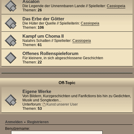
Ascalon
Die Legende der Unnennbaren Lande // Spielleiter:
Cassiopeia
Themen:
26
Das Erbe der Götter
Die Hüter der Quelle // Spielleiterin:
Cassiopeia
Themen:
106
Kampf um Choma II
Nalahrs Schatten // Spielleiter:
Cassiopeia
Themen:
61
Offenes Rollenspieleforum
Für kleinere, in sich abgeschlossene Geschichten
Themen:
22
Off-Topic
Eigene Werke
Von Bildern, Kurzgeschichten und Fanfictions bis hin zu Gedichten,
Musik und Songtexten...
Unterforum:
Kunst unserer User
Themen:
53
Anmelden
•
Registrieren
Benutzername: