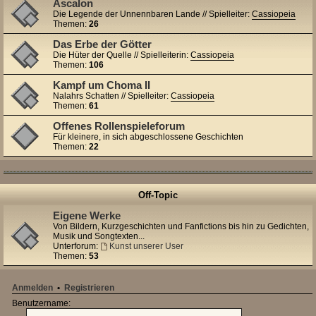
Ascalon
Die Legende der Unnennbaren Lande // Spielleiter:
Cassiopeia
Themen:
26
Das Erbe der Götter
Die Hüter der Quelle // Spielleiterin:
Cassiopeia
Themen:
106
Kampf um Choma II
Nalahrs Schatten // Spielleiter:
Cassiopeia
Themen:
61
Offenes Rollenspieleforum
Für kleinere, in sich abgeschlossene Geschichten
Themen:
22
Off-Topic
Eigene Werke
Von Bildern, Kurzgeschichten und Fanfictions bis hin zu Gedichten,
Musik und Songtexten...
Unterforum:
Kunst unserer User
Themen:
53
Anmelden
•
Registrieren
Benutzername: