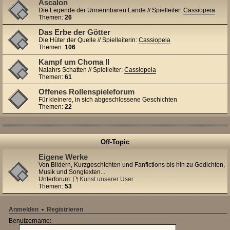
Ascalon
Die Legende der Unnennbaren Lande // Spielleiter:
Cassiopeia
Themen:
26
Das Erbe der Götter
Die Hüter der Quelle // Spielleiterin:
Cassiopeia
Themen:
106
Kampf um Choma II
Nalahrs Schatten // Spielleiter:
Cassiopeia
Themen:
61
Offenes Rollenspieleforum
Für kleinere, in sich abgeschlossene Geschichten
Themen:
22
Off-Topic
Eigene Werke
Von Bildern, Kurzgeschichten und Fanfictions bis hin zu Gedichten,
Musik und Songtexten...
Unterforum:
Kunst unserer User
Themen:
53
Anmelden
•
Registrieren
Benutzername: