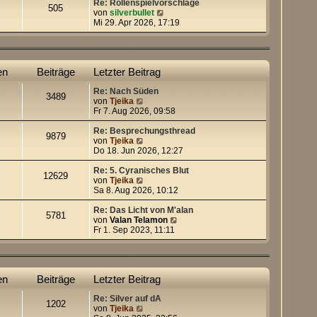
e
Re: Rollenspielvorschläge
505
s
N
von
silverbullet
t
e
Mi 29. Apr 2026, 17:19
e
u
r
e
B
s
e
t
en
Beiträge
Letzter Beitrag
i
e
t
r
Re: Nach Süden
r
B
3489
N
von
Tjeika
a
e
e
Fr 7. Aug 2026, 09:58
g
i
u
t
e
Re: Besprechungsthread
r
9879
s
N
von
Tjeika
a
t
e
Do 18. Jun 2026, 12:27
g
e
u
r
e
Re: 5. Cyranisches Blut
12629
B
s
N
von
Tjeika
e
t
e
Sa 8. Aug 2026, 10:12
i
e
u
t
r
e
Re: Das Licht von M'alan
5781
r
B
s
N
von
Valan Telamon
a
e
t
e
Fr 1. Sep 2023, 11:11
g
i
e
u
t
r
e
r
B
s
a
e
t
en
Beiträge
Letzter Beitrag
g
i
e
t
r
Re: Silver auf dA
r
B
1202
N
von
Tjeika
a
e