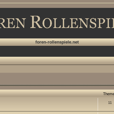
foren-rollenspiele.net
Them
11