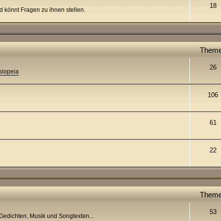
18
nd könnt Fragen zu ihnen stellen.
Them
26
siopeia
106
61
22
Them
53
 Gedichten, Musik und Songtexten...