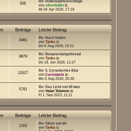
e
Re: Rollenspielvorschläge
505
s
N
von
silverbullet
t
e
Mi 29. Apr 2026, 17:19
e
u
r
e
B
s
e
t
en
Beiträge
Letzter Beitrag
i
e
t
r
Re: Nach Süden
r
B
3481
N
von
Tjeika
a
e
e
Do 6. Aug 2026, 10:21
g
i
u
t
e
Re: Besprechungsthread
r
9879
s
N
von
Tjeika
a
t
e
Do 18. Jun 2026, 12:27
g
e
u
r
e
Re: 5. Cyranisches Blut
12627
B
s
N
von
Cassiopeia
e
t
e
Mo 3. Aug 2026, 20:38
i
e
u
t
r
e
Re: Das Licht von M'alan
5781
r
B
s
N
von
Valan Telamon
a
e
t
e
Fr 1. Sep 2023, 11:11
g
i
e
u
t
r
e
r
B
s
a
e
t
en
Beiträge
Letzter Beitrag
g
i
e
t
r
Re: Silver auf dA
r
B
1202
N
von
Tjeika
a
e