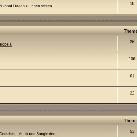
18
nd könnt Fragen zu ihnen stellen.
Them
26
siopeia
106
61
22
Them
53
 Gedichten, Musik und Songtexten...