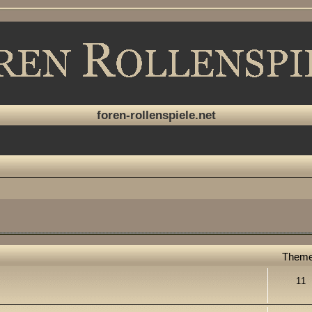
foren-rollenspiele.net
Them
11