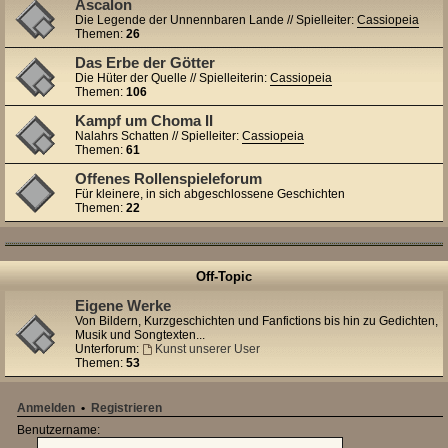
Ascalon
Die Legende der Unnennbaren Lande // Spielleiter:
Cassiopeia
Themen:
26
Das Erbe der Götter
Die Hüter der Quelle // Spielleiterin:
Cassiopeia
Themen:
106
Kampf um Choma II
Nalahrs Schatten // Spielleiter:
Cassiopeia
Themen:
61
Offenes Rollenspieleforum
Für kleinere, in sich abgeschlossene Geschichten
Themen:
22
Off-Topic
Eigene Werke
Von Bildern, Kurzgeschichten und Fanfictions bis hin zu Gedichten,
Musik und Songtexten...
Unterforum:
Kunst unserer User
Themen:
53
Anmelden
•
Registrieren
Benutzername: