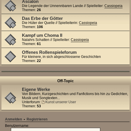
Ascalon
Die Legende der Unnennbaren Lande // Spielleiter:
Cassiopeia
Themen:
26
Das Erbe der Götter
Die Hüter der Quelle // Spielleiterin:
Cassiopeia
Themen:
106
Kampf um Choma II
Nalahrs Schatten // Spielleiter:
Cassiopeia
Themen:
61
Offenes Rollenspieleforum
Für kleinere, in sich abgeschlossene Geschichten
Themen:
22
Off-Topic
Eigene Werke
Von Bildern, Kurzgeschichten und Fanfictions bis hin zu Gedichten,
Musik und Songtexten...
Unterforum:
Kunst unserer User
Themen:
53
Anmelden
•
Registrieren
Benutzername: