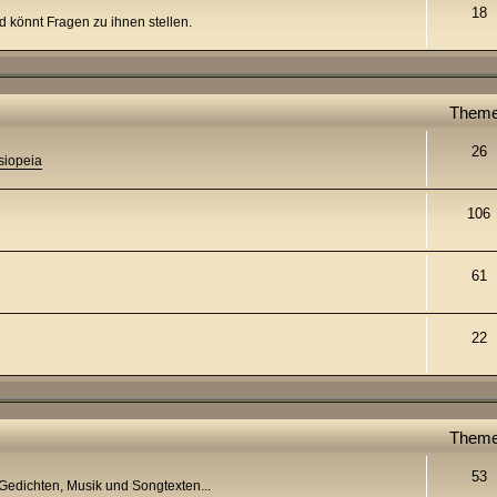
18
nd könnt Fragen zu ihnen stellen.
Them
26
siopeia
106
61
22
Them
53
 Gedichten, Musik und Songtexten...