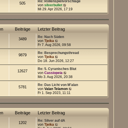
e
Re: Rollenspielvorschläge
505
s
N
von
silverbullet
t
e
Mi 29. Apr 2026, 17:19
e
u
r
e
B
s
e
t
en
Beiträge
Letzter Beitrag
i
e
t
r
Re: Nach Süden
r
B
3489
N
von
Tjeika
a
e
e
Fr 7. Aug 2026, 09:58
g
i
u
t
e
Re: Besprechungsthread
r
9879
s
N
von
Tjeika
a
t
e
Do 18. Jun 2026, 12:27
g
e
u
r
e
Re: 5. Cyranisches Blut
12627
B
s
N
von
Cassiopeia
e
t
e
Mo 3. Aug 2026, 20:38
i
e
u
t
r
e
Re: Das Licht von M'alan
5781
r
B
s
N
von
Valan Telamon
a
e
t
e
Fr 1. Sep 2023, 11:11
g
i
e
u
t
r
e
r
B
s
a
e
t
en
Beiträge
Letzter Beitrag
g
i
e
t
r
Re: Silver auf dA
r
B
1202
N
von
Tjeika
a
e