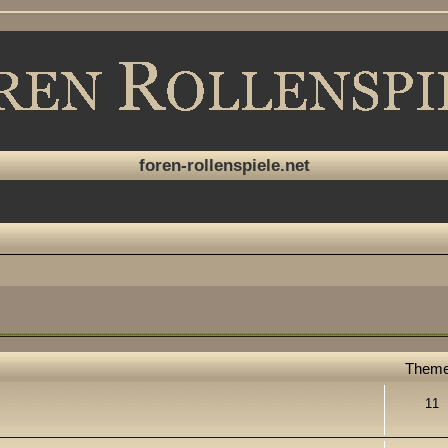
foren-rollenspiele.net
Them
11