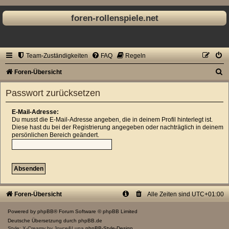
foren-rollenspiele.net
Team-Zuständigkeiten
FAQ
Regeln
S
Foren-Übersicht
u
Passwort zurücksetzen
c
h
E-Mail-Adresse:
Du musst die E-Mail-Adresse angeben, die in deinem Profil hinterlegt ist.
e
Diese hast du bei der Registrierung angegeben oder nachträglich in deinem
persönlichen Bereich geändert.
Foren-Übersicht
Alle Zeiten sind
UTC+01:00
Powered by
phpBB
® Forum Software © phpBB Limited
Deutsche Übersetzung durch
phpBB.de
Style: X-Creamy by Joyce&Luna
phpBB-Style-Design