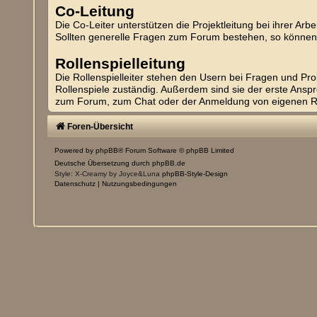
Co-Leitung
Die Co-Leiter unterstützen die Projektleitung bei ihrer Arb
Sollten generelle Fragen zum Forum bestehen, so können 
Rollenspielleitung
Die Rollenspielleiter stehen den Usern bei Fragen und Pr
Rollenspiele zuständig. Außerdem sind sie der erste Anspre
zum Forum, zum Chat oder der Anmeldung von eigenen Rol
Foren-Übersicht
Powered by
phpBB
® Forum Software © phpBB Limited
Deutsche Übersetzung durch
phpBB.de
Style: X-Creamy by Joyce&Luna
phpBB-Style-Design
Datenschutz
|
Nutzungsbedingungen